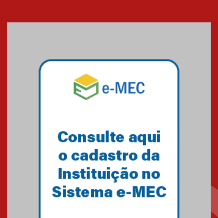
XIII Fórum de Aprendizagem
Transformadora reúne
docentes para debater
inovação e desafios da
educação superior
04.08.2026
Professora do Mackenzie é
finalista do Prêmio Jabuti com
obra sobre ética e arquitetura
contemporânea
04.08.2026
Semana Internacional
Mackenzie promove parcerias
internacionais
03.08.2026
Oncologista do HUEM ressalta
importância da prevenção e