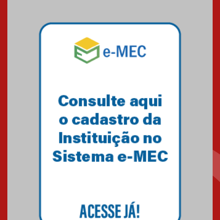
calouros do segundo semestre
de 2026
04.08.2026
Como o Colégio Mackenzie
Brasília prepara seus
estudantes para o PAS antes
mesmo do Ensino Médio
04.08.2026
Como os pais podem investir
na educação dos filhos além da
escola
04.08.2026
XIII Fórum de Aprendizagem
Transformadora reúne
docentes para debater
inovação e desafios da
educação superior