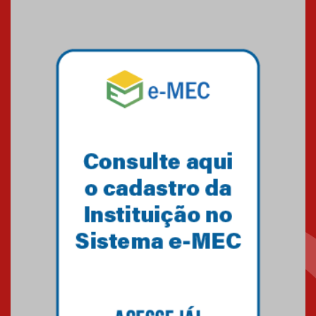
Mackenzie recepciona os
calouros do segundo semestre
de 2026
04.08.2026
Como o Colégio Mackenzie
Brasília prepara seus
estudantes para o PAS antes
mesmo do Ensino Médio
04.08.2026
Como os pais podem investir
na educação dos filhos além da
escola
04.08.2026
XIII Fórum de Aprendizagem
Transformadora reúne
docentes para debater
inovação e desafios da