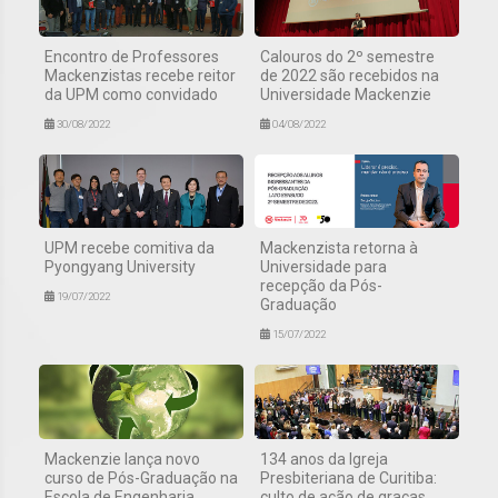
Encontro de Professores
Calouros do 2º semestre
Mackenzistas recebe reitor
de 2022 são recebidos na
da UPM como convidado
Universidade Mackenzie
30/08/2022
04/08/2022
UPM recebe comitiva da
Mackenzista retorna à
Pyongyang University
Universidade para
recepção da Pós-
19/07/2022
Graduação
15/07/2022
Mackenzie lança novo
134 anos da Igreja
curso de Pós-Graduação na
Presbiteriana de Curitiba:
Escola de Engenharia
culto de ação de graças