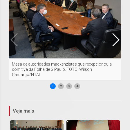
Mesa de autoridades mackenzistas que recepcionou a
Da 
comitiva da Folha de S.Paulo. FOTO: Wilson
Ma
Camargo/NTAI
Wi
1
2
3
4
Veja mais