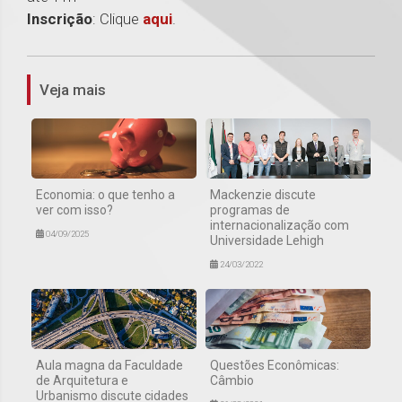
Inscrição
: Clique
aqui
.
1
Veja mais
Economia: o que tenho a
Mackenzie discute
ver com isso?
programas de
internacionalização com
04/09/2025
Universidade Lehigh
24/03/2022
Aula magna da Faculdade
Questões Econômicas:
de Arquitetura e
Câmbio
Urbanismo discute cidades