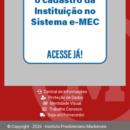
Brasília prepara seus
estudantes para o PAS antes
mesmo do Ensino Médio
04.08.2026
Como os pais podem investir
na educação dos filhos além da
escola
04.08.2026
Central de Informações
Proteção de Dados
Identidade Visual
Trabalhe Conosco
Seja um Fornecedor
© Copyright - 2026 - Instituto Presbiteriano Mackenzie