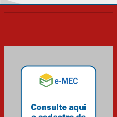
05.08.2026
Universidade Mackenzie
realizará nova edição da Feira
EducationUSA
05.08.2026
Seminário discute desafios
das novas tecnologias em
sistemas solares residenciais
04.08.2026
Mackenzie recepciona os
calouros do segundo semestre
de 2026
04.08.2026
Como o Colégio Mackenzie