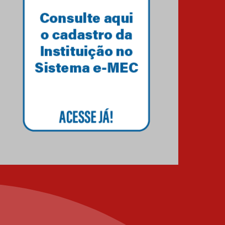
Como os pais podem investir
na educação dos filhos além
da escola
04.08.2026