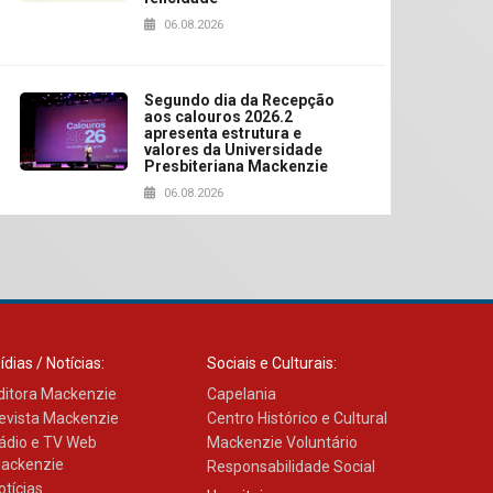
06.08.2026
Segundo dia da Recepção
aos calouros 2026.2
apresenta estrutura e
valores da Universidade
Presbiteriana Mackenzie
06.08.2026
Nova apresentação do
Centro de Música Brasileira
homenageia artista
brasileira
05.08.2026
ídias / Notícias:
Sociais e Culturais:
ditora Mackenzie
Capelania
evista Mackenzie
Centro Histórico e Cultural
Universidade Mackenzie
realizará nova edição da
ádio e TV Web
Mackenzie Voluntário
Feira EducationUSA
ackenzie
Responsabilidade Social
05.08.2026
otícias