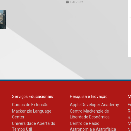
10/09/2025
Serviços Educacionais:
Pesquisa e Inovação:
M
Cursos de Extensão
Apple Developer Academy
E
Mackenzie Language
Centro Mackenzie de
R
Center
Liberdade Econômica
R
Universidade Aberta do
Centro de Rádio
M
Tempo Útil
Astronomia e Astrofísica
N