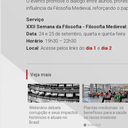
O evento promove o diálogo entre alunos, profes
influência da Filosofia Medieval, reforçando o pa
Serviço
XXII Semana da Filosofia - Filosofia Medieval:
Data
: 24 e 25 de setembro, quarta e quinta-feira
Horário
: 19h30 – 22h30
Local
: Acesse pelos links do
dia 1
e
dia 2
Veja mais
Webinário debate
Plantas medicinais: os
corrupção e seus impactos
benefícios para a saúde
históricos e atuais no
os riscos invisíveis
Brasil
16/09/2025