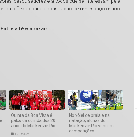
sores, pesquisadores e a todos que se interessam pela
pel da reflexão para a construção de um espaço crítico.
 Entre a fé e a razão
1
Quinta da Boa Vista é
No vôlei de praia e na
 e
palco da corrida dos 20
natação, alunas do
anos do Mackenzie Rio
Mackenzie Rio vencem
competições
11/09/2025