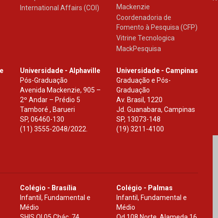
Mackenzie
International Affairs (COI)
Coordenadoria de
Fomento à Pesquisa (CFP)
Vitrine Tecnologica
MackPesquisa
le
Universidade - Alphaville
Universidade - Campinas
Pós-Graduação
Graduação e Pós-
Avenida Mackenzie, 905 –
Graduação
2º Andar – Prédio 5
Av. Brasil, 1220
Tamboré , Barueri
Jd. Guanabara, Campinas
SP
,
06460-130
SP
,
13073-148
(11) 3555-2048/2022.
(19) 3211-4100
Colégio - Brasília
Colégio - Palmas
Infantil, Fundamental e
Infantil, Fundamental e
Médio
Médio
SHIS Ql 05 Chác. 74
Qd.108 Norte, Alameda 16