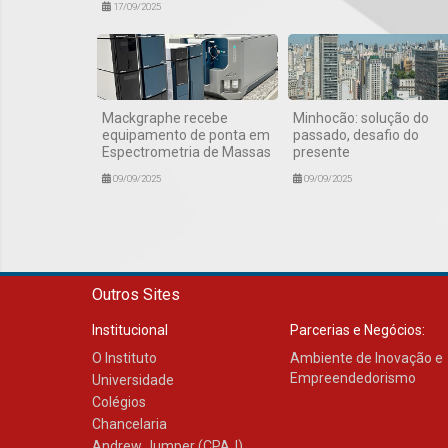
17/09/2025
Mackgraphe recebe
Minhocão: solução do
equipamento de ponta em
passado, desafio do
Espectrometria de Massas
presente
09/09/2025
09/09/2025
Outros Sites
Institucional
Parcerias e Negócios:
O Instituto
Ambiente de Inovação e
Empreendedorismo
Universidade
Colégios
Chancelaria
Andrew Jumper (CPAJ)