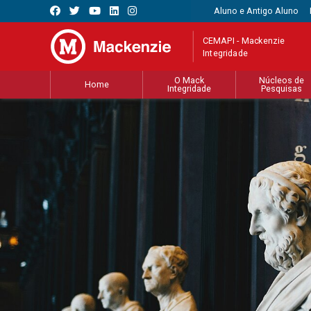
Aluno e Antigo Aluno
CEMAPI - Mackenzie
Integridade
O Mack
Núcleos de
Home
Integridade
Pesquisas