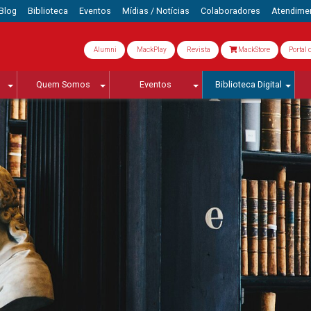
Blog
Biblioteca
Eventos
Mídias / Notícias
Colaboradores
Atendime
Alumni
MackPlay
Revista
MackStore
Portal 
Quem Somos
Eventos
Biblioteca Digital