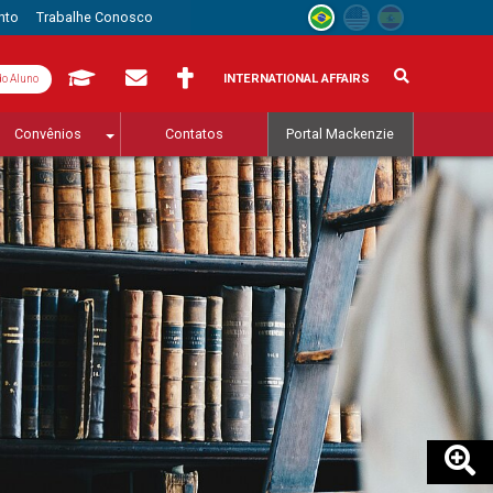
nto
Trabalhe Conosco
INTERNATIONAL AFFAIRS
do Aluno
Convênios
Contatos
Portal Mackenzie