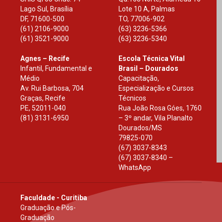
Lago Sul, Brasília
Lote 10 A, Palmas
DF
,
71600-500
TO
,
77006-902
(61) 2106-9000
(63) 3236-5366
(61) 3521-9000
(63) 3236-5340
Agnes – Recife
Escola Técnica Vital
Infantil, Fundamental e
Brasil – Dourados
Médio
Capacitação,
Av. Rui Barbosa, 704
Especialização e Cursos
Graças, Recife
Técnicos
PE
,
52011-040
Rua João Rosa Góes, 1760
(81) 3131-6950
– 3º andar, Vila Planalto
Dourados
/
MS
79825-070
(67) 3037-8343
(67) 3037-8340 –
WhatsApp
Faculdade - Curitiba
Graduação e Pós-
Graduação