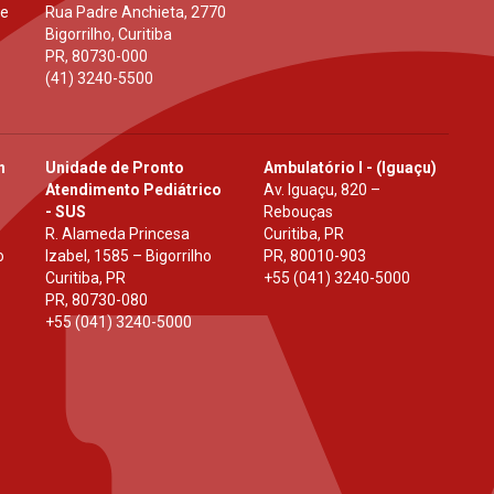
 e
Rua Padre Anchieta, 2770
Bigorrilho, Curitiba
PR
,
80730-000
(41) 3240-5500
h
Unidade de Pronto
Ambulatório I - (Iguaçu)
Atendimento Pediátrico
Av. Iguaçu, 820 –
- SUS
Rebouças
R. Alameda Princesa
Curitiba, PR
o
Izabel, 1585 – Bigorrilho
PR
,
80010-903
Curitiba, PR
+55 (041) 3240-5000
PR
,
80730-080
+55 (041) 3240-5000