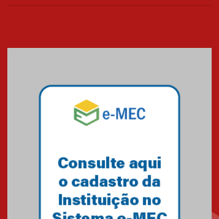
realizará nova edição da Feira
EducationUSA
05.08.2026
Seminário discute desafios
das novas tecnologias em
sistemas solares residenciais
04.08.2026
Mackenzie recepciona os
calouros do segundo semestre
de 2026
04.08.2026
Como o Colégio Mackenzie
Brasília prepara seus
estudantes para o PAS antes
mesmo do Ensino Médio
04.08.2026