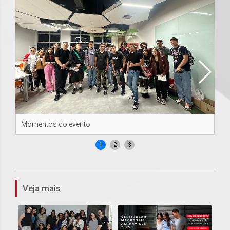
Momentos do evento
Mo
1
2
3
Veja mais