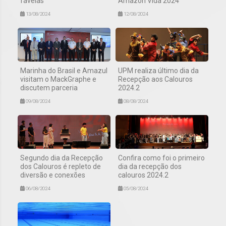
favelas
Amazon Vida 2024
13/08/2024
12/08/2024
Marinha do Brasil e Amazul
UPM realiza último dia da
visitam o MackGraphe e
Recepção aos Calouros
discutem parceria
2024.2
09/08/2024
08/08/2024
Segundo dia da Recepção
Confira como foi o primeiro
dos Calouros é repleto de
dia da recepção dos
diversão e conexões
calouros 2024.2
06/08/2024
05/08/2024