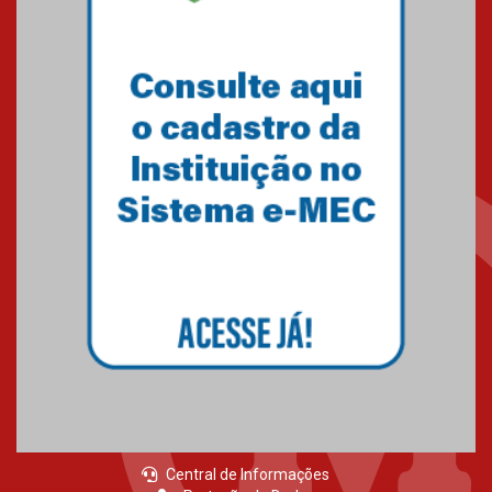
Brasília prepara seus
estudantes para o PAS antes
mesmo do Ensino Médio
04.08.2026
Como os pais podem investir
na educação dos filhos além da
escola
04.08.2026
XIII Fórum de Aprendizagem
Transformadora reúne
docentes para debater
inovação e desafios da
educação superior
04.08.2026
Central de Informações