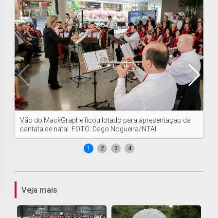
Vão do MackGraphe ficou lotado para apresentaçao da
Vã
cantata de natal. FOTO: Dago Nogueira/NTAI
ca
1
2
3
4
Veja mais