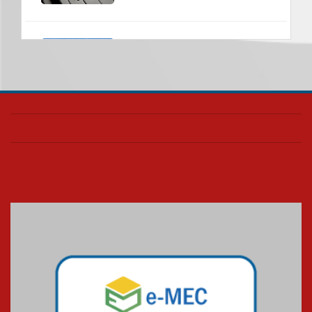
Universidade Mackenzie
realizará nova edição da Feira
EducationUSA
05.08.2026
Seminário discute desafios
das novas tecnologias em
sistemas solares residenciais
04.08.2026
Mackenzie recepciona os
calouros do segundo semestre
de 2026
04.08.2026
Como o Colégio Mackenzie