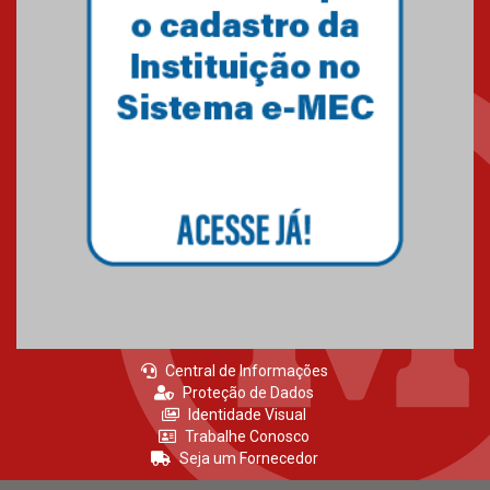
Como o Colégio Mackenzie
Brasília prepara seus
estudantes para o PAS antes
mesmo do Ensino Médio
04.08.2026
Como os pais podem investir
na educação dos filhos além da
escola
04.08.2026
Central de Informações
Proteção de Dados
Identidade Visual
Trabalhe Conosco
Seja um Fornecedor