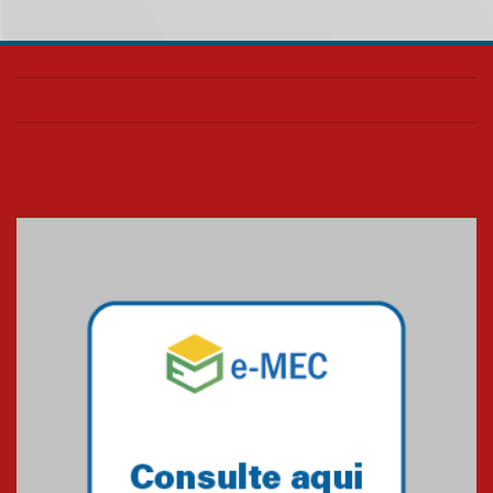
05.08.2026
Universidade Mackenzie
realizará nova edição da Feira
EducationUSA
05.08.2026
Seminário discute desafios
das novas tecnologias em
sistemas solares residenciais
04.08.2026
Mackenzie recepciona os
calouros do segundo semestre
de 2026
04.08.2026