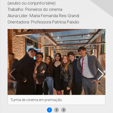
(avulso ou conjunto/série)
Trabalho: Pioneiros do cinema
Aluna-Líder: Maria Fernanda Reis Grandi
Orientadora: Professora Patrícia Paixão
Turma de cinema em premiação
Al
1
2
3