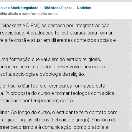
quisa MackIntegridade
Biblioteca Digital
Notícias
ida aliada à transformação social
a Mackenzie (UPM), se destaca por integrar tradição
 sociedade. A graduação foi estruturada para formar
re a fé cristã e atuar em diferentes contextos sociais e
uma formação que vai além do estudo religioso,
abordagem permite ao aluno desenvolver uma visão
fia, sociologia e psicologia da religião.
o Ribeiro Santos, o diferencial da formação está
ca. “A proposta do curso é formar teólogos com sólida
 sociedade contemporânea”, conta.
ciplinar. Ao longo do curso, o estudante tem contato com
eligião, línguas bíblicas (hebraico e grego) e história do
mpreendedorismo e à comunicação, como oratória e