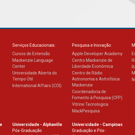
Serviços Educacionais:
Pesquisa e Inovação:
M
Cursos de Extensão
Apple Developer Academy
E
Mackenzie Language
Centro Mackenzie de
R
Center
Liberdade Econômica
R
Universidade Aberta do
Centro de Rádio
M
Tempo Útil
Astronomia e Astrofísica
N
Mackenzie
International Affairs (COI)
Coordenadoria de
Fomento à Pesquisa (CFP)
Vitrine Tecnologica
MackPesquisa
le
Universidade - Alphaville
Universidade - Campinas
Pós-Graduação
Graduação e Pós-