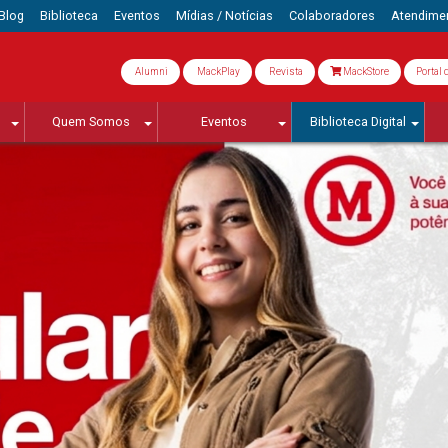
Blog
Biblioteca
Eventos
Mídias / Notícias
Colaboradores
Atendime
Alumni
MackPlay
Revista
MackStore
Portal 
Quem Somos
Eventos
Biblioteca Digital