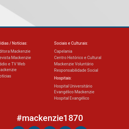
05.08.2026
Seminário discute desafios
das novas tecnologias em
sistemas solares
residenciais
04.08.2026
ídias / Notícias:
Sociais e Culturais:
ditora Mackenzie
Capelania
evista Mackenzie
Centro Histórico e Cultural
Mackenzie recepciona os
ádio e TV Web
Mackenzie Voluntário
calouros do segundo
ackenzie
Responsabilidade Social
semestre de 2026
otícias
Hospitais:
04.08.2026
Hospital Universitário
Evangélico Mackenzie
Como o Colégio Mackenzie
Hospital Evangélico
Brasília prepara seus
estudantes para o PAS antes
mesmo do Ensino Médio
#mackenzie1870
04.08.2026