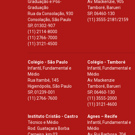
Graduação e Pós-
Av. Mackenzie, 905
Graduação
Tamboré, Barueri
Rua da Consolação, 930
SP
,
06460-130
Consolação, São Paulo
(11) 3555-2181/2159
SP
,
01302-907
(11) 2114-8000
(11) 2766-7000
(11) 3121-4500
Colégio - São Paulo
Colégio - Tamboré
Infantil, Fundamental e
Infantil, Fundamental e
Médio
Médio
Rua Itambé, 145
Av. Mackenzie
Higienópolis, São Paulo
Tamboré, Barueri
SP
,
01239-001
SP
,
06460-130
(11) 2766-7600
(11) 3555-2000
(11) 3121-4600
Instituto Cristão - Castro
Agnes – Recife
Técnico e Médio
Infantil, Fundamental e
Rod. Guataçara Borba
Médio
Carneiro, km 03
Av. Rui Barbosa, 704