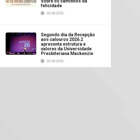
sobre os caminhos da
felicidade
06.08.2026
Segundo dia da Recepção
aos calouros 2026.2
apresenta estrutura e
valores da Universidade
Presbiteriana Mackenzie
06.08.2026
Nova apresentação do
Centro de Música Brasileira
homenageia artista
brasileira
05.08.2026
Universidade Mackenzie
realizará nova edição da
Feira EducationUSA