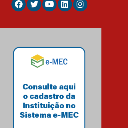
Como os pais podem investir
na educação dos filhos além
da escola
04.08.2026