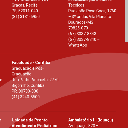
Graças, Recife
Técnicos
PE
,
52011-040
Rua João Rosa Góes, 1760
(81) 3131-6950
– 3º andar, Vila Planalto
Dourados
/
MS
79825-070
(67) 3037-8343
(67) 3037-8340 –
WhatsApp
Faculdade - Curitiba
Graduação e Pós-
Graduação
 e
Rua Padre Anchieta, 2770
Bigorrilho, Curitiba
PR
,
80730-000
(41) 3240-5500
h
Unidade de Pronto
Ambulatório I - (Iguaçu)
Atendimento Pediátrico
Av. Iguaçu, 820 –