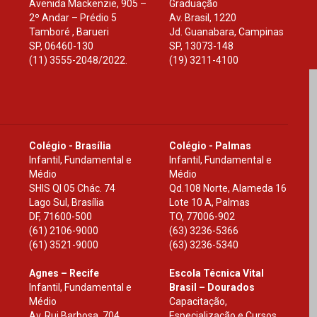
Avenida Mackenzie, 905 –
Graduação
2º Andar – Prédio 5
Av. Brasil, 1220
Tamboré , Barueri
Jd. Guanabara, Campinas
SP
,
06460-130
SP
,
13073-148
(11) 3555-2048/2022.
(19) 3211-4100
Colégio - Brasília
Colégio - Palmas
Infantil, Fundamental e
Infantil, Fundamental e
Médio
Médio
SHIS Ql 05 Chác. 74
Qd.108 Norte, Alameda 16
Lago Sul, Brasília
Lote 10 A, Palmas
DF
,
71600-500
TO
,
77006-902
(61) 2106-9000
(63) 3236-5366
(61) 3521-9000
(63) 3236-5340
Agnes – Recife
Escola Técnica Vital
Infantil, Fundamental e
Brasil – Dourados
Médio
Capacitação,
Av. Rui Barbosa, 704
Especialização e Cursos