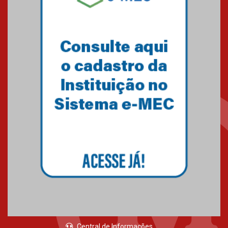
Mackenzie recepciona os
calouros do segundo semestre
de 2026
04.08.2026
Como o Colégio Mackenzie
Brasília prepara seus
estudantes para o PAS antes
mesmo do Ensino Médio
04.08.2026
Como os pais podem investir
na educação dos filhos além da
escola
04.08.2026
Central de Informações