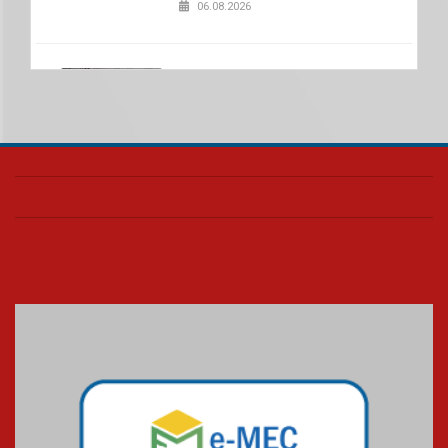
06.08.2026
Nova apresentação do Centro
de Música Brasileira
homenageia artista brasileira
05.08.2026
Universidade Mackenzie
realizará nova edição da Feira
EducationUSA
05.08.2026
Seminário discute desafios
das novas tecnologias em
sistemas solares residenciais
04.08.2026