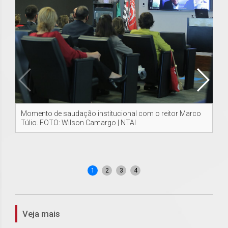
Momento de saudação institucional com o reitor Marco
Me
Túlio. FOTO: Wilson Camargo | NTAI
Jo
pr
co
PR
1
2
3
4
Veja mais