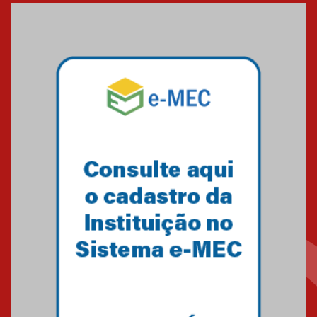
Seminário discute desafios
das novas tecnologias em
sistemas solares residenciais
04.08.2026
Mackenzie recepciona os
calouros do segundo semestre
de 2026
04.08.2026
Como o Colégio Mackenzie
Brasília prepara seus
estudantes para o PAS antes
mesmo do Ensino Médio
04.08.2026
Como os pais podem investir
na educação dos filhos além da
escola