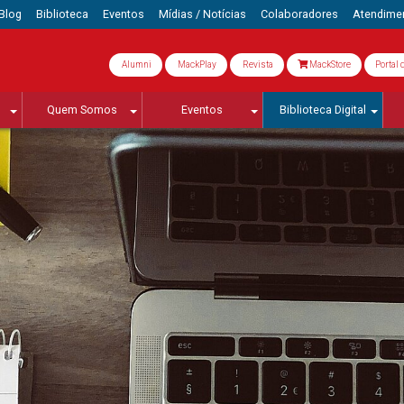
Blog
Biblioteca
Eventos
Mídias / Notícias
Colaboradores
Atendime
Alumni
MackPlay
Revista
MackStore
Portal 
Quem Somos
Eventos
Biblioteca Digital