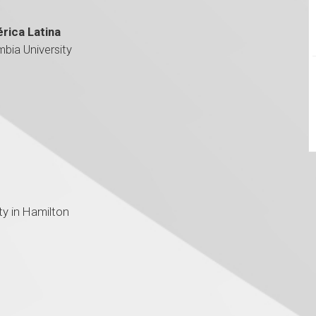
rica Latina
bia University
ty in Hamilton