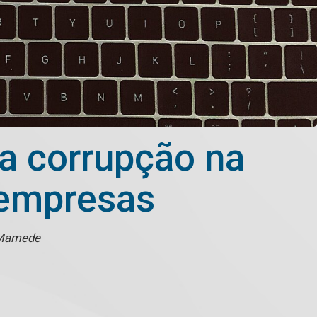
da corrupção na
 empresas
 Mamede