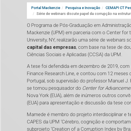
Portal Mackenzie
Pesquisa e Inovação
CEMAPI CT Pes
Série de webinars discute papel da corrupção na estrutu
O Programa de Pós-Graduação em Administração 
Mackenzie (UPM) em parceria com o Center for t
University, NY, realizarão uma série de webinars 
capital das empresas
, com base na tese de d
Ciências Sociais e Aplicadas (CCSA) da UPM.
A tese foi defendida em dezembro de 2019, com 
Finance Research Line, e contou com 12 meses de
Portugal, sob supervisão do professor Manuel J
se tornou pesquisador do
Center for Advancement
Nova York (EUA), além de inúmeros outros convites
(EUA) para apresentação e discussão da tese co
Mamede é membro do projeto interdisciplinar e t
CAPES da UPM ‘Cérebro, cognição e comportamen
subprojeto ‘Creation of a Corruption Index by Braz