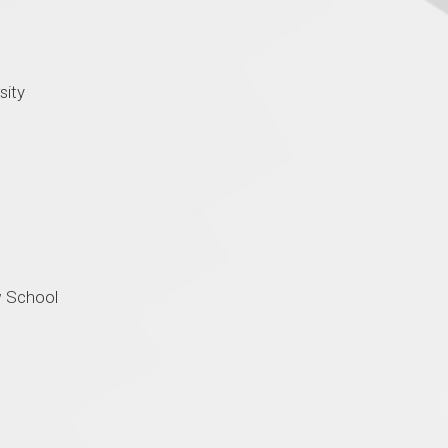
rsity
w School