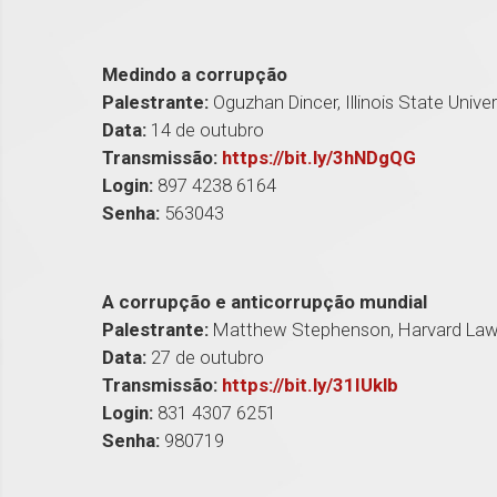
Medindo a corrupção
Palestrante:
Oguzhan Dincer, Illinois State Unive
Data:
14 de outubro
Transmissão:
https://bit.ly/3hNDgQG
Login:
897 4238 6164
Senha:
563043
A corrupção e anticorrupção mundial
Palestrante:
Matthew Stephenson, Harvard La
Data:
27 de outubro
Transmissão:
https://bit.ly/31IUklb
Login:
831 4307 6251
Senha:
980719