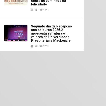
sobre os caminhos da
felicidade
06.08.2026
Segundo dia da Recepção
aos calouros 2026.2
apresenta estrutura e
valores da Universidade
Presbiteriana Mackenzie
06.08.2026
Nova apresentação do
Centro de Música Brasileira
homenageia artista
brasileira
05.08.2026
Universidade Mackenzie
realizará nova edição da
Feira EducationUSA