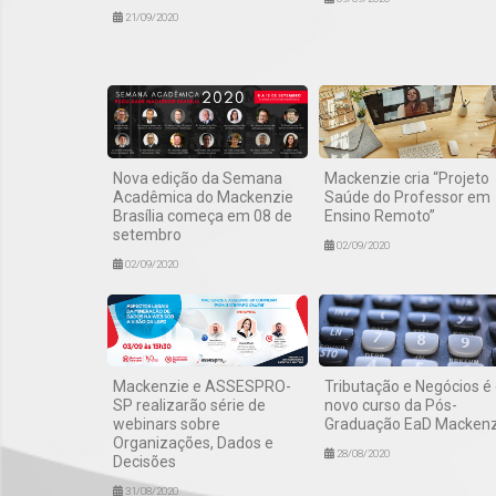
21/09/2020
Nova edição da Semana
Mackenzie cria “Projeto
Acadêmica do Mackenzie
Saúde do Professor em
Brasília começa em 08 de
Ensino Remoto”
setembro
02/09/2020
02/09/2020
Mackenzie e ASSESPRO-
Tributação e Negócios é
SP realizarão série de
novo curso da Pós-
webinars sobre
Graduação EaD Mackenz
Organizações, Dados e
28/08/2020
Decisões
31/08/2020