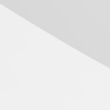
05.08.2026
Seminário discute desafios
das novas tecnologias em
sistemas solares
residenciais
04.08.2026
Mackenzie recepciona os
calouros do segundo
semestre de 2026
04.08.2026
Como o Colégio Mackenzie
Brasília prepara seus
estudantes para o PAS antes
mesmo do Ensino Médio
04.08.2026