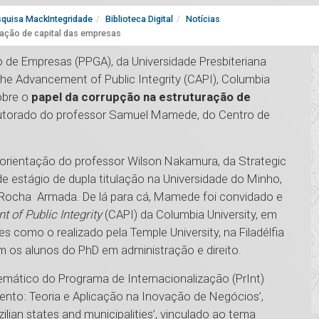
quisa MackIntegridade
Biblioteca Digital
Notícias
ração de capital das empresas
de Empresas (PPGA), da Universidade Presbiteriana
he Advancement of Public Integrity (CAPI), Columbia
sobre o
papel da corrupção na estruturação de
outorado do professor Samuel Mamede, do Centro de
orientação do professor Wilson Nakamura, da Strategic
 estágio de dupla titulação na Universidade do Minho,
. Rocha Armada. De lá para cá, Mamede foi convidado e
 of Public Integrity
(CAPI) da Columbia University, em
 como o realizado pela Temple University, na Filadélfia
m os alunos do PhD em administração e direito.
emático do Programa de Internacionalização (PrInt)
to: Teoria e Aplicação na Inovação de Negócios’,
ilian states and municipalities’, vinculado ao tema