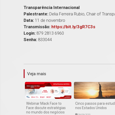
Transparência Internacional
Palestrante:
Delia Ferreira Rubio, Chair of Trans
Data:
11 de novembro
Transmissão:
https://bit.ly/3gR7C3s
Login:
879 2813 6960
Senha:
833044
Veja mais
Webinar Mack Face to
Cinco passos para estud
Face discute estratégias
nos Estados Unidos
no mundo dos negócios
09/09/2020