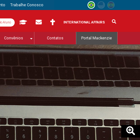
nto
Trabalhe Conosco
INTERNATIONAL AFFAIRS
do Aluno
Convênios
Contatos
Portal Mackenzie