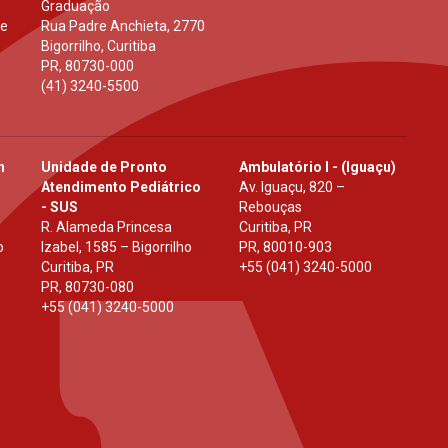
Graduação
 e
Rua Padre Anchieta, 2770
Bigorrilho, Curitiba
PR
,
80730-000
(41) 3240-5500
h
Unidade de Pronto
Ambulatório I - (Iguaçu)
Atendimento Pediátrico
Av. Iguaçu, 820 –
- SUS
Rebouças
R. Alameda Princesa
Curitiba, PR
o
Izabel, 1585 – Bigorrilho
PR
,
80010-903
Curitiba, PR
+55 (041) 3240-5000
PR
,
80730-080
+55 (041) 3240-5000