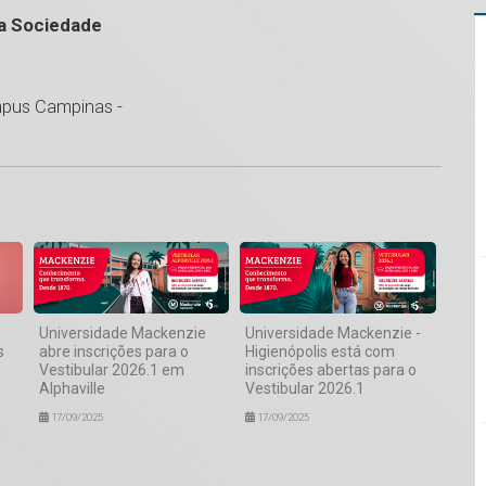
 a Sociedade
ampus Campinas -
1
Universidade Mackenzie
Universidade Mackenzie -
s
abre inscrições para o
Higienópolis está com
Vestibular 2026.1 em
inscrições abertas para o
Alphaville
Vestibular 2026.1
17/09/2025
17/09/2025