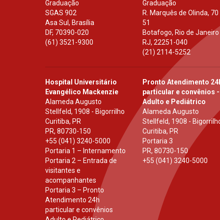
Graduação
Graduação
SGAS 902
R. Marquês de Olinda, 70
Asa Sul, Brasília
51
DF
,
70390-020
Botafogo, Rio de Janeiro
(61) 3521-9300
RJ
,
22251-040
(21) 2114-5252
Hospital Universitário
Pronto Atendimento 24
Evangélico Mackenzie
particular e convênios -
Alameda Augusto
Adulto e Pediátrico
Stellfeld, 1908 - Bigorrilho
Alameda Augusto
Curitiba, PR
Stellfeld, 1908 - Bigorrilh
PR
,
80730-150
Curitiba, PR
+55 (041) 3240-5000
Portaria 3
Portaria 1 – Internamento
PR
,
80730-150
Portaria 2 – Entrada de
+55 (041) 3240-5000
visitantes e
acompanhantes
Portaria 3 – Pronto
Atendimento 24h
particular e convênios
Adulto e Pediátrico