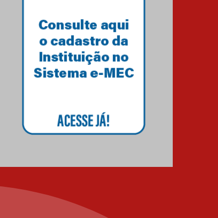
XIII Fórum de Aprendizagem
Transformadora reúne
docentes para debater
inovação e desafios da
educação superior
04.08.2026