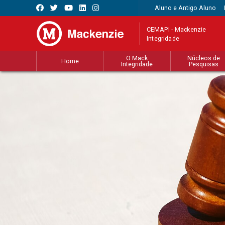
Aluno e Antigo Aluno
CEMAPI - Mackenzie
Integridade
O Mack
Núcleos de
Home
Integridade
Pesquisas