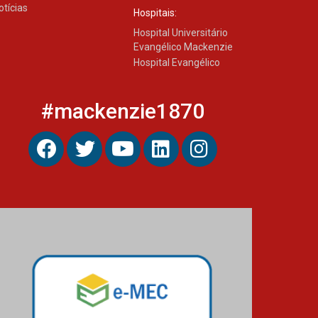
04.08.2026
otícias
Hospitais:
Hospital Universitário
Evangélico Mackenzie
Mackenzie recepciona os
Hospital Evangélico
calouros do segundo
semestre de 2026
04.08.2026
#mackenzie1870
Como o Colégio Mackenzie
Brasília prepara seus
estudantes para o PAS antes
mesmo do Ensino Médio
04.08.2026
Como os pais podem investir
na educação dos filhos além
da escola
04.08.2026