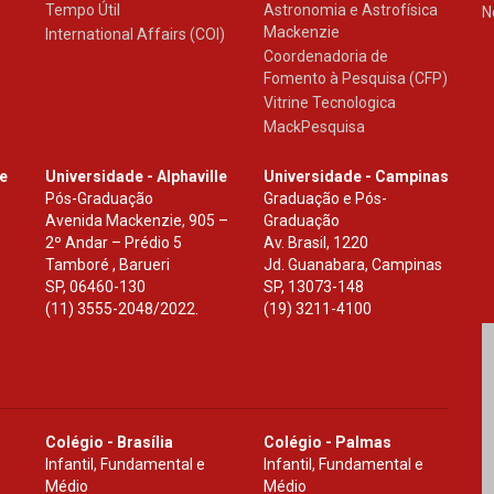
Tempo Útil
Astronomia e Astrofísica
N
Mackenzie
International Affairs (COI)
Coordenadoria de
Fomento à Pesquisa (CFP)
Vitrine Tecnologica
MackPesquisa
le
Universidade - Alphaville
Universidade - Campinas
Pós-Graduação
Graduação e Pós-
Avenida Mackenzie, 905 –
Graduação
2º Andar – Prédio 5
Av. Brasil, 1220
Tamboré , Barueri
Jd. Guanabara, Campinas
SP
,
06460-130
SP
,
13073-148
(11) 3555-2048/2022.
(19) 3211-4100
Colégio - Brasília
Colégio - Palmas
Infantil, Fundamental e
Infantil, Fundamental e
Médio
Médio