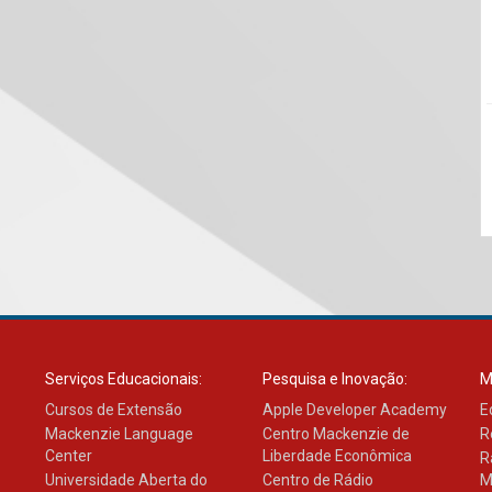
Serviços Educacionais:
Pesquisa e Inovação:
M
Cursos de Extensão
Apple Developer Academy
E
Mackenzie Language
Centro Mackenzie de
R
Center
Liberdade Econômica
R
Universidade Aberta do
Centro de Rádio
M