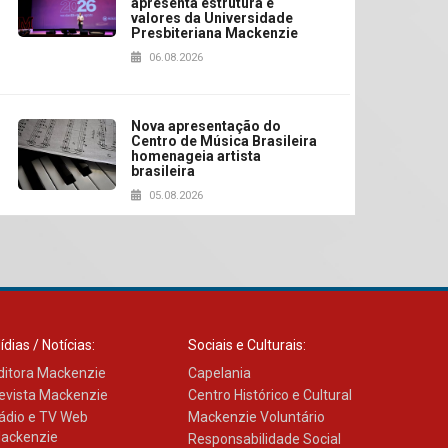
apresenta estrutura e
valores da Universidade
Presbiteriana Mackenzie
06.08.2026
Nova apresentação do
Centro de Música Brasileira
homenageia artista
brasileira
05.08.2026
Universidade Mackenzie
realizará nova edição da
Feira EducationUSA
05.08.2026
ídias / Notícias:
Sociais e Culturais:
ditora Mackenzie
Capelania
Seminário discute desafios
evista Mackenzie
Centro Histórico e Cultural
das novas tecnologias em
ádio e TV Web
sistemas solares
Mackenzie Voluntário
residenciais
ackenzie
Responsabilidade Social