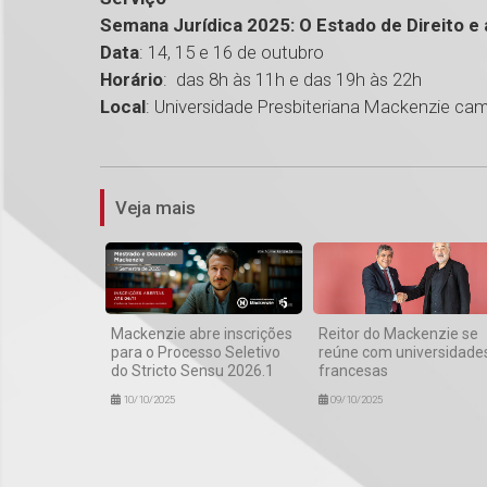
Semana Jurídica 2025: O Estado de Direito e
Data
: 14, 15 e 16 de outubro
Horário
: das 8h às 11h e das 19h às 22h
Local
: Universidade Presbiteriana Mackenzie c
Veja mais
Mackenzie abre inscrições
Reitor do Mackenzie se
para o Processo Seletivo
reúne com universidade
do Stricto Sensu 2026.1
francesas
10/10/2025
09/10/2025