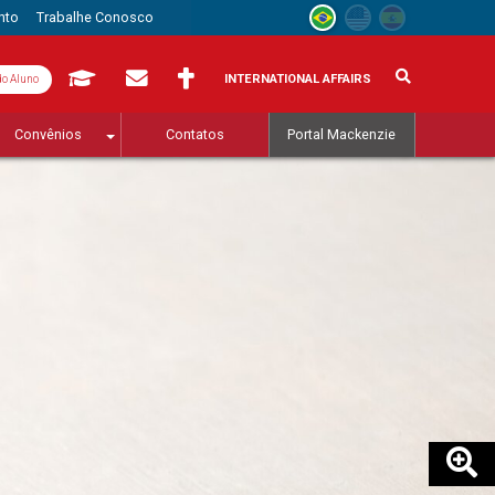
nto
Trabalhe Conosco
INTERNATIONAL AFFAIRS
do Aluno
Convênios
Contatos
Portal Mackenzie