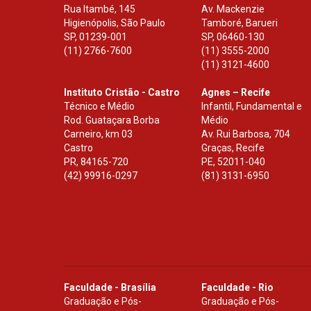
Rua Itambé, 145
Av. Mackenzie
Higienópolis, São Paulo
Tamboré, Barueri
SP
,
01239-001
SP
,
06460-130
(11) 2766-7600
(11) 3555-2000
(11) 3121-4600
Instituto Cristão - Castro
Agnes – Recife
Técnico e Médio
Infantil, Fundamental e
Rod. Guataçara Borba
Médio
Carneiro, km 03
Av. Rui Barbosa, 704
Castro
Graças, Recife
PR
,
84165-720
PE
,
52011-040
(42) 99916-0297
(81) 3131-6950
Faculdade - Brasília
Faculdade - Rio
Graduação e Pós-
Graduação e Pós-