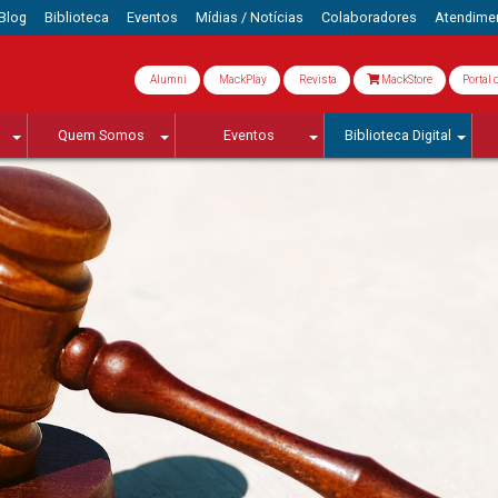
Blog
Biblioteca
Eventos
Mídias / Notícias
Colaboradores
Atendime
Alumni
MackPlay
Revista
MackStore
Portal 
Quem Somos
Eventos
Biblioteca Digital