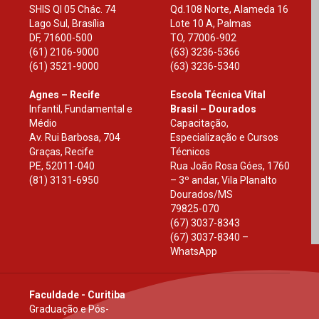
SHIS Ql 05 Chác. 74
Qd.108 Norte, Alameda 16
Lago Sul, Brasília
Lote 10 A, Palmas
DF
,
71600-500
TO
,
77006-902
(61) 2106-9000
(63) 3236-5366
(61) 3521-9000
(63) 3236-5340
Agnes – Recife
Escola Técnica Vital
Infantil, Fundamental e
Brasil – Dourados
Médio
Capacitação,
Av. Rui Barbosa, 704
Especialização e Cursos
Graças, Recife
Técnicos
PE
,
52011-040
Rua João Rosa Góes, 1760
(81) 3131-6950
– 3º andar, Vila Planalto
Dourados
/
MS
79825-070
(67) 3037-8343
(67) 3037-8340 –
WhatsApp
Faculdade - Curitiba
Graduação e Pós-