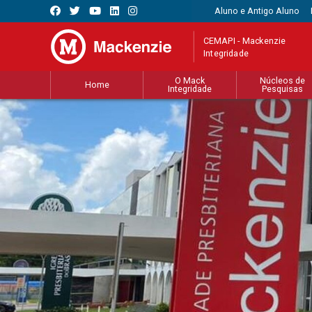
Aluno e Antigo Aluno
CEMAPI - Mackenzie
Integridade
O Mack
Núcleos de
Home
Integridade
Pesquisas