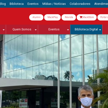
Blog
Biblioteca
Eventos
Mídias / Notícias
Colaboradores
Atendime
Alumni
MackPlay
Revista
MackStore
Portal 
Quem Somos
Eventos
Biblioteca Digital