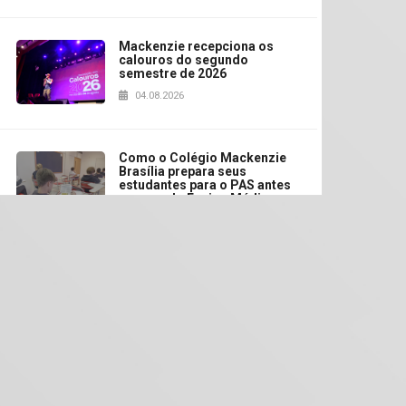
Mackenzie recepciona os
calouros do segundo
semestre de 2026
04.08.2026
Como o Colégio Mackenzie
Brasília prepara seus
estudantes para o PAS antes
mesmo do Ensino Médio
04.08.2026
Como os pais podem investir
na educação dos filhos além
da escola
04.08.2026
XIII Fórum de Aprendizagem