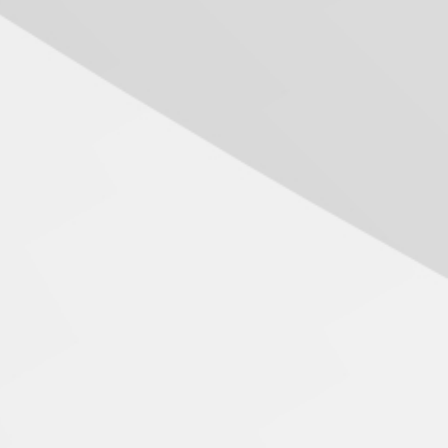
Transformadora reúne
docentes para debater
inovação e desafios da
educação superior
04.08.2026
Professora do Mackenzie é
finalista do Prêmio Jabuti
com obra sobre ética e
arquitetura contemporânea
tiva fez tour pelas salas e laboratórios da Faculdade.
04.08.2026
Semana Internacional
Mackenzie promove
parcerias internacionais
03.08.2026
Oncologista do HUEM
ressalta importância da
prevenção e diagnóstico
precoce do câncer de