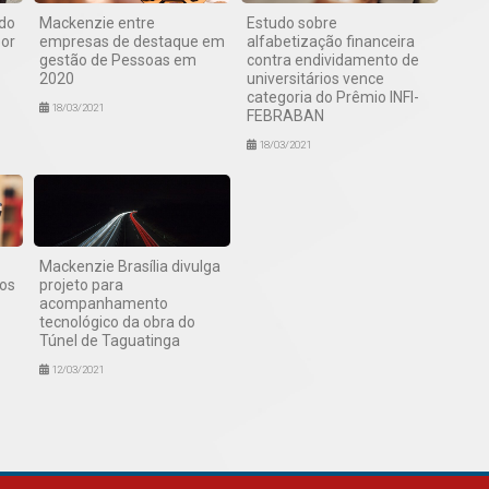
do
Mackenzie entre
Estudo sobre
or
empresas de destaque em
alfabetização financeira
gestão de Pessoas em
contra endividamento de
2020
universitários vence
categoria do Prêmio INFI-
18/03/2021
FEBRABAN
18/03/2021
Mackenzie Brasília divulga
dos
projeto para
acompanhamento
tecnológico da obra do
Túnel de Taguatinga
12/03/2021