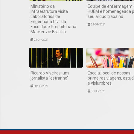
Ministério da
Equipe de enfermagem 
Infraestrutura visita
HUEM é homenageada p
Laboratórios de
seu árduo trabalho
Engenharia Civil da
31/03/2021
Faculdade Presbiteriana
Mackenzie Brasília
23/04/2021
Ricardo Viveiros, um
Escola: local de nossas
jornalista “estranho”
primeiras viagens, estu
e vislumbres
18/03/2021
15/03/2021