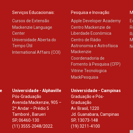
Serviços Educacionais:
Pesquisa e Inovação:
M
Cursos de Extensão
Apple Developer Academy
E
Mackenzie Language
Centro Mackenzie de
R
Center
Liberdade Econômica
R
Universidade Aberta do
Centro de Rádio
M
Tempo Útil
Astronomia e Astrofísica
N
Mackenzie
International Affairs (COI)
Coordenadoria de
Fomento à Pesquisa (CFP)
Vitrine Tecnologica
MackPesquisa
le
Universidade - Alphaville
Universidade - Campinas
Pós-Graduação
Graduação e Pós-
Avenida Mackenzie, 905 –
Graduação
2º Andar – Prédio 5
Av. Brasil, 1220
Tamboré , Barueri
Jd. Guanabara, Campinas
SP
,
06460-130
SP
,
13073-148
(11) 3555-2048/2022.
(19) 3211-4100