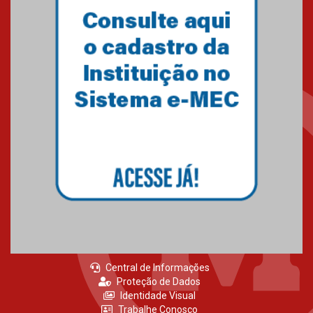
Como o Colégio Mackenzie
Brasília prepara seus
estudantes para o PAS antes
mesmo do Ensino Médio
04.08.2026
Como os pais podem investir
na educação dos filhos além da
escola
04.08.2026
Central de Informações
Proteção de Dados
Identidade Visual
Trabalhe Conosco