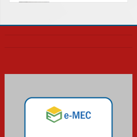
Nova apresentação do Centro
de Música Brasileira
homenageia artista brasileira
05.08.2026
Universidade Mackenzie
realizará nova edição da Feira
EducationUSA
05.08.2026
Seminário discute desafios
das novas tecnologias em
sistemas solares residenciais
04.08.2026
Mackenzie recepciona os
calouros do segundo semestre
de 2026
04.08.2026