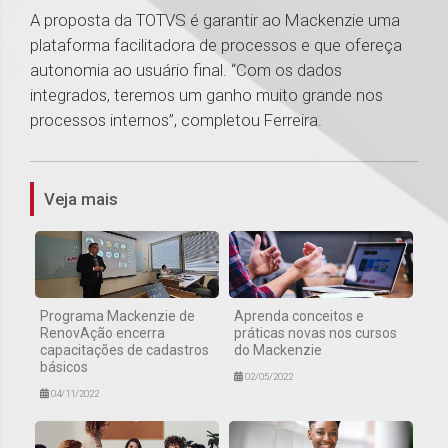
A proposta da TOTVS é garantir ao Mackenzie uma
plataforma facilitadora de processos e que ofereça
autonomia ao usuário final. “Com os dados
integrados, teremos um ganho muito grande nos
processos internos”, completou Ferreira.
1
Veja mais
Programa Mackenzie de
Aprenda conceitos e
RenovAção encerra
práticas novas nos cursos
capacitações de cadastros
do Mackenzie
básicos
02/05/2022
04/11/2022