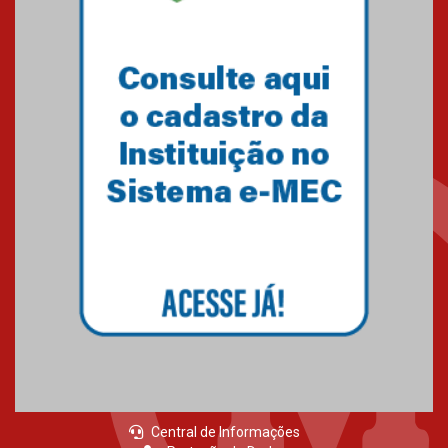
calouros do segundo semestre
de 2026
04.08.2026
Como o Colégio Mackenzie
Brasília prepara seus
estudantes para o PAS antes
mesmo do Ensino Médio
04.08.2026
Como os pais podem investir
na educação dos filhos além da
escola
04.08.2026
Central de Informações