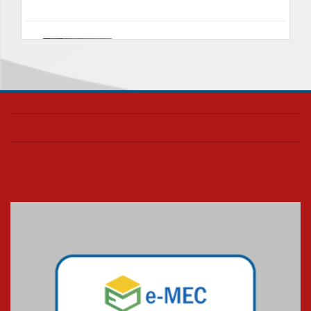
Nova apresentação do Centro
de Música Brasileira
homenageia artista brasileira
05.08.2026
Universidade Mackenzie
realizará nova edição da Feira
EducationUSA
05.08.2026
Seminário discute desafios
das novas tecnologias em
sistemas solares residenciais
04.08.2026
Mackenzie recepciona os