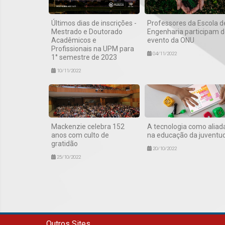
Últimos dias de inscrições -
Professores da Escola d
Mestrado e Doutorado
Engenharia participam 
Acadêmicos e
evento da ONU
Profissionais na UPM para
04/11/2022
1° semestre de 2023
10/11/2022
Mackenzie celebra 152
A tecnologia como aliad
anos com culto de
na educação da juventu
gratidão
20/10/2022
25/10/2022
Outros Sites