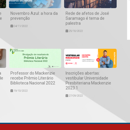
e
Novembro Azul: a hora da
Rede de afetos de José
de
prevenção
Saramago é tema de
palestra
04/11/2022
25/10/2022
a
Professor do Mackenzie
Inscrições abertas:
de
recebe Prêmio Literário
vestibular Universidade
Biblioteca Nacional 2022
Presbiteriana Mackenzie
2023.1
19/10/2022
27/09/2022