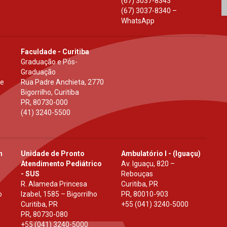
(67) 3037-8343
(67) 3037-8340 –
WhatsApp
Faculdade - Curitiba
Graduação e Pós-
Graduação
 e
Rua Padre Anchieta, 2770
Bigorrilho, Curitiba
PR
,
80730-000
(41) 3240-5500
h
Unidade de Pronto
Ambulatório I - (Iguaçu)
Atendimento Pediátrico
Av. Iguaçu, 820 –
- SUS
Rebouças
R. Alameda Princesa
Curitiba, PR
o
Izabel, 1585 – Bigorrilho
PR
,
80010-903
Curitiba, PR
+55 (041) 3240-5000
PR
,
80730-080
+55 (041) 3240-5000