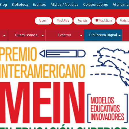
Blog
Biblioteca
Eventos
Mídias / Notícias
Colaboradores
Atendime
Alumni
MackPlay
Revista
MackStore
Portal 
Quem Somos
Eventos
Biblioteca Digital