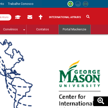
nto
Trabalhe Conosco
INTERNATIONAL AFFAIRS
do Aluno
Convênios
Contatos
Portal Mackenzie