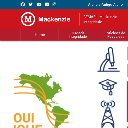
Aluno e Antigo Aluno
CEMAPI - Mackenzie
Integridade
O Mack
Núcleos de
Home
Integridade
Pesquisas