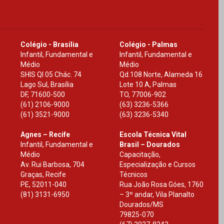
Colégio - Brasília
Colégio - Palmas
Infantil, Fundamental e
Infantil, Fundamental e
Médio
Médio
SHIS Ql 05 Chác. 74
Qd.108 Norte, Alameda 16
Lago Sul, Brasília
Lote 10 A, Palmas
DF
,
71600-500
TO
,
77006-902
(61) 2106-9000
(63) 3236-5366
(61) 3521-9000
(63) 3236-5340
Agnes – Recife
Escola Técnica Vital
Infantil, Fundamental e
Brasil – Dourados
Médio
Capacitação,
Av. Rui Barbosa, 704
Especialização e Cursos
Graças, Recife
Técnicos
PE
,
52011-040
Rua João Rosa Góes, 1760
(81) 3131-6950
– 3º andar, Vila Planalto
Dourados
/
MS
79825-070