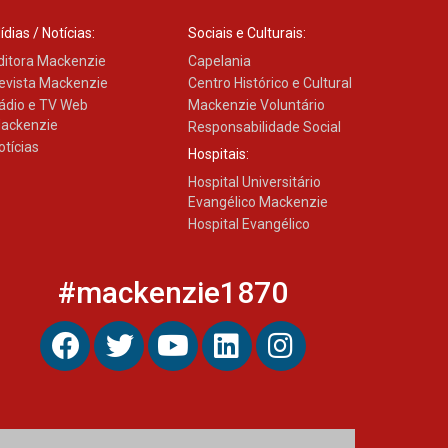
das novas tecnologias em
sistemas solares
ídias / Notícias:
Sociais e Culturais:
residenciais
ditora Mackenzie
Capelania
04.08.2026
evista Mackenzie
Centro Histórico e Cultural
ádio e TV Web
Mackenzie Voluntário
ackenzie
Responsabilidade Social
Mackenzie recepciona os
otícias
calouros do segundo
Hospitais:
semestre de 2026
Hospital Universitário
04.08.2026
Evangélico Mackenzie
Hospital Evangélico
Como o Colégio Mackenzie
Brasília prepara seus
#mackenzie1870
estudantes para o PAS antes
mesmo do Ensino Médio
04.08.2026
Como os pais podem investir
na educação dos filhos além
da escola