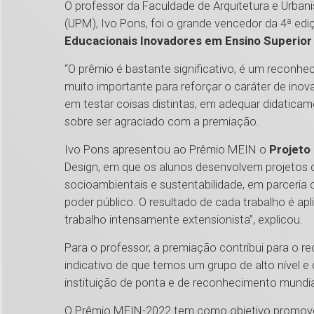
O professor da Faculdade de Arquitetura e Urban
(UPM), Ivo Pons, foi o grande vencedor da 4ª ed
Educacionais Inovadores em Ensino Superior
“O prêmio é bastante significativo, é um reconhec
muito importante para reforçar o caráter de in
em testar coisas distintas, em adequar didatica
sobre ser agraciado com a premiação.
Ivo Pons apresentou ao Prêmio MEIN o
Projeto
Design, em que os alunos desenvolvem projetos d
socioambientais e sustentabilidade, em parceri
poder público. O resultado de cada trabalho é a
trabalho intensamente extensionista”, explicou.
Para o professor, a premiação contribui para o 
indicativo de que temos um grupo de alto nível
instituição de ponta e de reconhecimento mundial
O Prêmio MEIN-2022 tem como objetivo promover