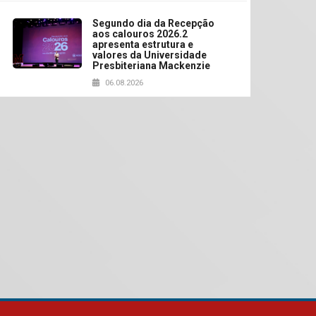
Segundo dia da Recepção
aos calouros 2026.2
apresenta estrutura e
valores da Universidade
Presbiteriana Mackenzie
06.08.2026
Nova apresentação do
Centro de Música Brasileira
homenageia artista
brasileira
05.08.2026
Universidade Mackenzie
realizará nova edição da
Feira EducationUSA
05.08.2026
Seminário discute desafios