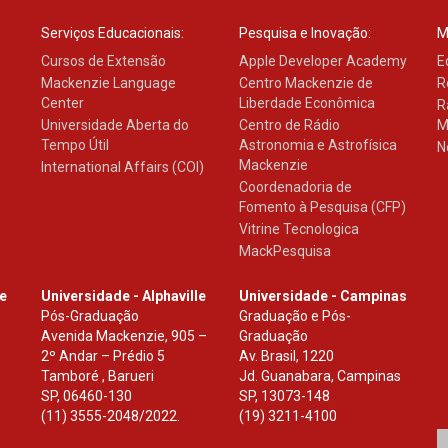
Serviços Educacionais:
Pesquisa e Inovação:
M
Cursos de Extensão
Apple Developer Academy
E
Mackenzie Language
Centro Mackenzie de
R
Center
Liberdade Econômica
R
Universidade Aberta do
Centro de Rádio
M
Tempo Útil
Astronomia e Astrofísica
N
Mackenzie
International Affairs (COI)
Coordenadoria de
Fomento à Pesquisa (CFP)
Vitrine Tecnologica
MackPesquisa
le
Universidade - Alphaville
Universidade - Campinas
Pós-Graduação
Graduação e Pós-
Avenida Mackenzie, 905 –
Graduação
2º Andar – Prédio 5
Av. Brasil, 1220
Tamboré , Barueri
Jd. Guanabara, Campinas
SP
,
06460-130
SP
,
13073-148
(11) 3555-2048/2022.
(19) 3211-4100