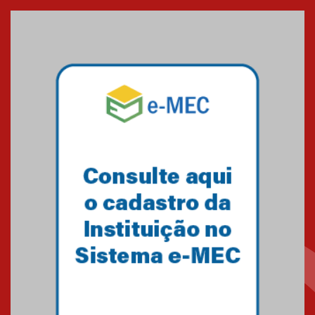
Seminário discute desafios
das novas tecnologias em
sistemas solares residenciais
04.08.2026
Mackenzie recepciona os
calouros do segundo semestre
de 2026
04.08.2026
Como o Colégio Mackenzie
Brasília prepara seus
estudantes para o PAS antes
mesmo do Ensino Médio
04.08.2026
Como os pais podem investir
na educação dos filhos além da