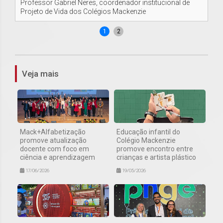
Professor Gabriel Neres, coordenador institucional de
Es
Projeto de Vida dos Colégios Mackenzie
1
2
Veja mais
Mack+Alfabetização
Educação infantil do
promove atualização
Colégio Mackenzie
docente com foco em
promove encontro entre
ciência e aprendizagem
crianças e artista plástico
17/06/2026
19/05/2026