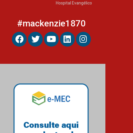
Hospital Evangélico
calouros do segundo
semestre de 2026
04.08.2026
#mackenzie1870
Como o Colégio Mackenzie
Brasília prepara seus
estudantes para o PAS antes
mesmo do Ensino Médio
04.08.2026
Como os pais podem investir
na educação dos filhos além
da escola
04.08.2026
XIII Fórum de Aprendizagem
Transformadora reúne
docentes para debater
inovação e desafios da
educação superior