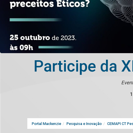
Participe da X
Event
1
Portal Mackenzie
Pesquisa e Inovação
CEMAPI CT Pes