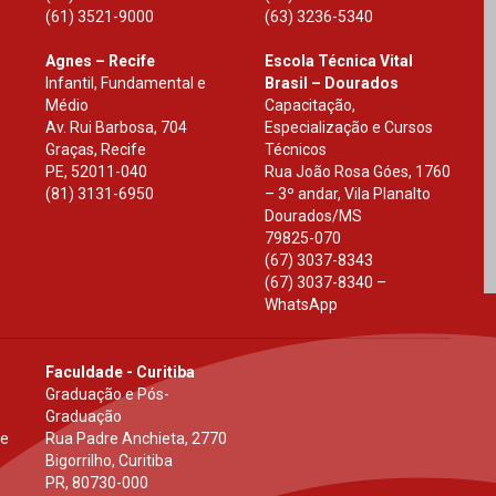
(61) 3521-9000
(63) 3236-5340
Agnes – Recife
Escola Técnica Vital
Infantil, Fundamental e
Brasil – Dourados
Médio
Capacitação,
Av. Rui Barbosa, 704
Especialização e Cursos
Graças, Recife
Técnicos
PE
,
52011-040
Rua João Rosa Góes, 1760
(81) 3131-6950
– 3º andar, Vila Planalto
Dourados
/
MS
79825-070
(67) 3037-8343
(67) 3037-8340 –
WhatsApp
Faculdade - Curitiba
Graduação e Pós-
Graduação
 e
Rua Padre Anchieta, 2770
Bigorrilho, Curitiba
PR
,
80730-000