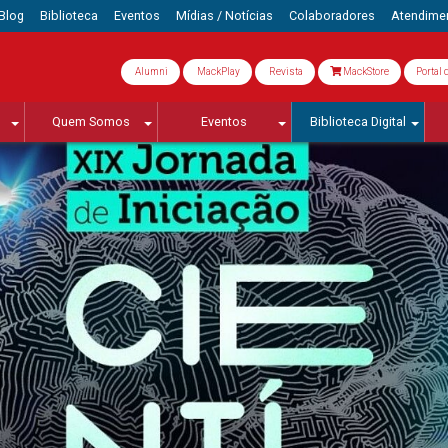
Blog
Biblioteca
Eventos
Mídias / Notícias
Colaboradores
Atendime
Alumni
MackPlay
Revista
MackStore
Portal 
Quem Somos
Eventos
Biblioteca Digital