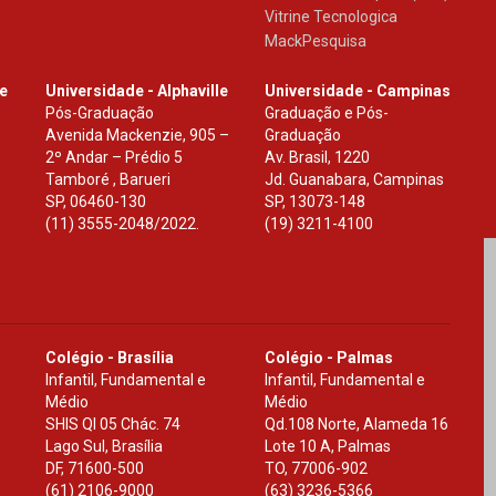
Vitrine Tecnologica
MackPesquisa
le
Universidade - Alphaville
Universidade - Campinas
Pós-Graduação
Graduação e Pós-
Avenida Mackenzie, 905 –
Graduação
2º Andar – Prédio 5
Av. Brasil, 1220
Tamboré , Barueri
Jd. Guanabara, Campinas
SP
,
06460-130
SP
,
13073-148
(11) 3555-2048/2022.
(19) 3211-4100
Colégio - Brasília
Colégio - Palmas
Infantil, Fundamental e
Infantil, Fundamental e
Médio
Médio
SHIS Ql 05 Chác. 74
Qd.108 Norte, Alameda 16
Lago Sul, Brasília
Lote 10 A, Palmas
DF
,
71600-500
TO
,
77006-902
(61) 2106-9000
(63) 3236-5366