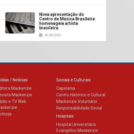
Nova apresentação do
Centro de Música Brasileira
homenageia artista
brasileira
05.08.2026
Universidade Mackenzie
realizará nova edição da
Feira EducationUSA
05.08.2026
ídias / Notícias:
Sociais e Culturais:
ditora Mackenzie
Capelania
Seminário discute desafios
evista Mackenzie
Centro Histórico e Cultural
das novas tecnologias em
ádio e TV Web
sistemas solares
Mackenzie Voluntário
residenciais
ackenzie
Responsabilidade Social
04.08.2026
otícias
Hospitais:
Hospital Universitário
Evangélico Mackenzie
Mackenzie recepciona os