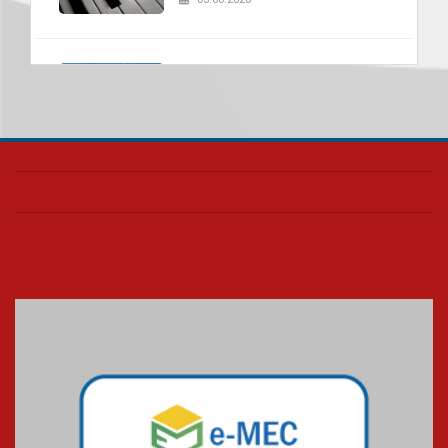
Universidade Mackenzie
realizará nova edição da Feira
EducationUSA
05.08.2026
Seminário discute desafios
das novas tecnologias em
sistemas solares residenciais
04.08.2026
Mackenzie recepciona os
calouros do segundo semestre
de 2026
04.08.2026
Como o Colégio Mackenzie