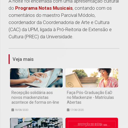
A noite foi encerrada com uma apresentação cultural
do
Programa Notas Musicais
, contando com os
comentários do maestro Parcival Módolo,
coordenador da Coordenadoria de Arte e Cultura
(CAC) da UPM, ligada à Pró-Reitoria de Extensão e
Cultura (PREC) da Universidade.
1
Veja mais
Recepção solidária aos
Faça Pós-Graduação EaD
novos mackenzistas
no Mackenzie - Matrículas
acontece de forma on-line
Abertas
18/08/2020
17/08/2020