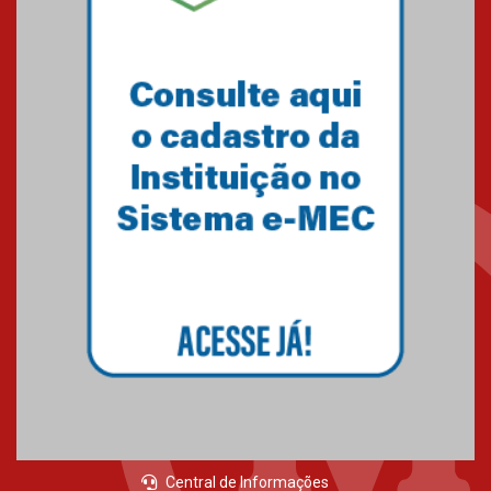
Brasília prepara seus
estudantes para o PAS antes
mesmo do Ensino Médio
04.08.2026
Como os pais podem investir
na educação dos filhos além da
escola
04.08.2026
XIII Fórum de Aprendizagem
Transformadora reúne
docentes para debater
inovação e desafios da
educação superior
04.08.2026
Central de Informações