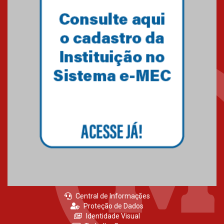
XIII Fórum de Aprendizagem
Transformadora reúne
docentes para debater
inovação e desafios da
educação superior
04.08.2026
Professora do Mackenzie é
finalista do Prêmio Jabuti com
obra sobre ética e arquitetura
contemporânea
04.08.2026
Central de Informações
Proteção de Dados
Identidade Visual