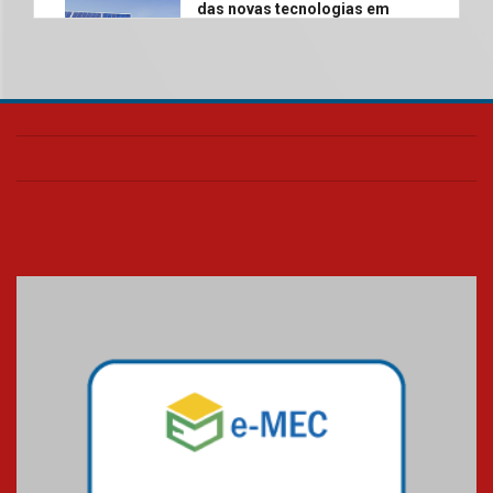
das novas tecnologias em
sistemas solares residenciais
04.08.2026
Mackenzie recepciona os
calouros do segundo semestre
de 2026
04.08.2026
Como o Colégio Mackenzie
Brasília prepara seus
estudantes para o PAS antes
mesmo do Ensino Médio
04.08.2026
Como os pais podem investir
na educação dos filhos além da
escola
04.08.2026