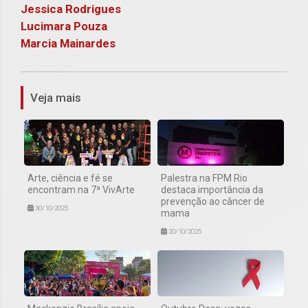
Jessica Rodrigues
Lucimara Pouza
Marcia Mainardes
1
Veja mais
Arte, ciência e fé se
Palestra na FPM Rio
encontram na 7ª VivArte
destaca importância da
prevenção ao câncer de
30/10/2025
mama
20/10/2025