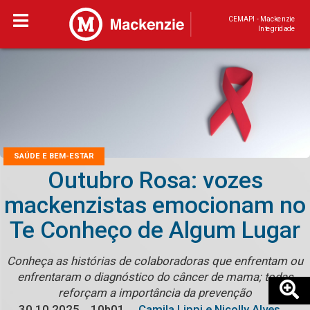
CEMAPI - Mackenzie
Integridade
SAÚDE E BEM-ESTAR
Outubro Rosa: vozes
mackenzistas emocionam no
Te Conheço de Algum Lugar
Conheça as histórias de colaboradoras que enfrentam ou
enfrentaram o diagnóstico do câncer de mama; todas
reforçam a importância da prevenção
30.10.2025
10h01
Camila Lippi e Nicolly Alves