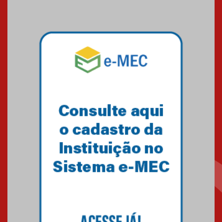
Seminário discute desafios
das novas tecnologias em
sistemas solares residenciais
04.08.2026
Mackenzie recepciona os
calouros do segundo semestre
de 2026
04.08.2026
Como o Colégio Mackenzie
Brasília prepara seus
estudantes para o PAS antes
mesmo do Ensino Médio
04.08.2026
Como os pais podem investir
na educação dos filhos além da
escola