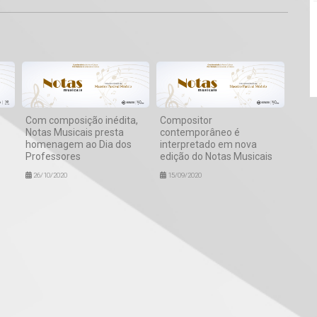
Com composição inédita,
Compositor
Notas Musicais presta
contemporâneo é
homenagem ao Dia dos
interpretado em nova
Professores
edição do Notas Musicais
26/10/2020
15/09/2020