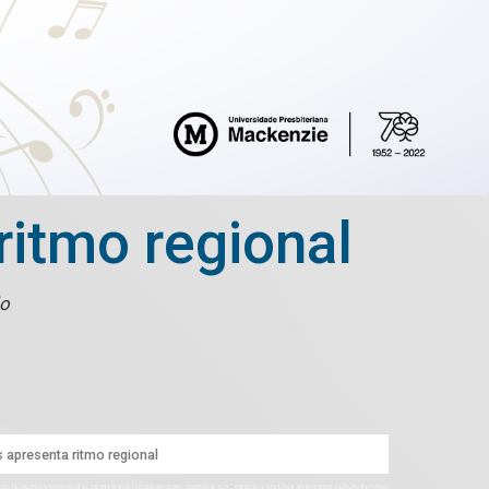
itmo regional
ão
apresenta ritmo regional