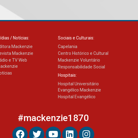
das novas tecnologias em
sistemas solares
residenciais
04.08.2026
ídias / Notícias:
Sociais e Culturais:
Mackenzie recepciona os
ditora Mackenzie
Capelania
calouros do segundo
semestre de 2026
evista Mackenzie
Centro Histórico e Cultural
04.08.2026
ádio e TV Web
Mackenzie Voluntário
ackenzie
Responsabilidade Social
otícias
Hospitais:
Como o Colégio Mackenzie
Hospital Universitário
Brasília prepara seus
estudantes para o PAS antes
Evangélico Mackenzie
mesmo do Ensino Médio
Hospital Evangélico
04.08.2026
#mackenzie1870
Como os pais podem investir
na educação dos filhos além
da escola