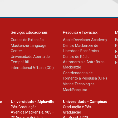
Serviços Educacionais:
Pesquisa e Inovação:
M
Cursos de Extensão
Apple Developer Academy
E
Mackenzie Language
Centro Mackenzie de
R
Center
Liberdade Econômica
R
Universidade Aberta do
Centro de Rádio
M
Tempo Útil
Astronomia e Astrofísica
N
Mackenzie
International Affairs (COI)
Coordenadoria de
Fomento à Pesquisa (CFP)
Vitrine Tecnologica
MackPesquisa
le
Universidade - Alphaville
Universidade - Campinas
Pós-Graduação
Graduação e Pós-
Avenida Mackenzie, 905 –
Graduação
2º Andar – Prédio 5
Av. Brasil, 1220