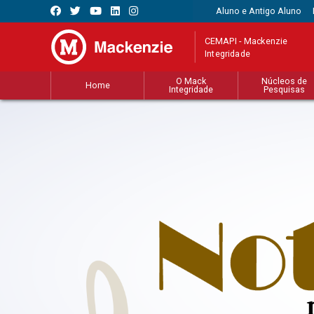
Aluno e Antigo Aluno
CEMAPI - Mackenzie
Integridade
O Mack
Núcleos de
Home
Integridade
Pesquisas