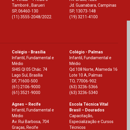
Tamboré , Barueri
Jd. Guanabara, Campinas
SP
,
06460-130
SP
,
13073-148
(11) 3555-2048/2022.
(19) 3211-4100
Colégio - Brasília
Colégio - Palmas
Infantil, Fundamental e
Infantil, Fundamental e
Médio
Médio
SHIS Ql 05 Chác. 74
Qd.108 Norte, Alameda 16
Lago Sul, Brasília
Lote 10 A, Palmas
DF
,
71600-500
TO
,
77006-902
(61) 2106-9000
(63) 3236-5366
(61) 3521-9000
(63) 3236-5340
Agnes – Recife
Escola Técnica Vital
Infantil, Fundamental e
Brasil – Dourados
Médio
Capacitação,
Av. Rui Barbosa, 704
Especialização e Cursos
Graças, Recife
Técnicos