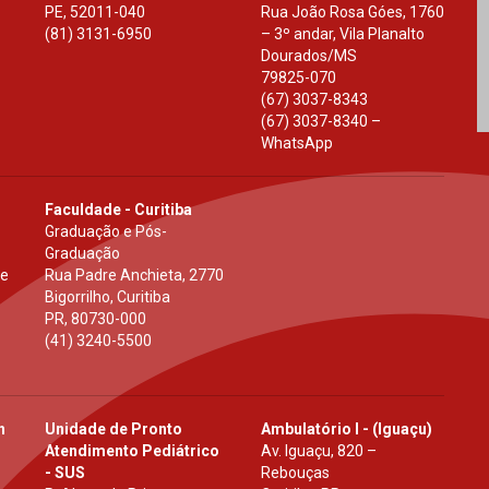
PE
,
52011-040
Rua João Rosa Góes, 1760
(81) 3131-6950
– 3º andar, Vila Planalto
Dourados
/
MS
79825-070
(67) 3037-8343
(67) 3037-8340 –
WhatsApp
Faculdade - Curitiba
Graduação e Pós-
Graduação
 e
Rua Padre Anchieta, 2770
Bigorrilho, Curitiba
PR
,
80730-000
(41) 3240-5500
h
Unidade de Pronto
Ambulatório I - (Iguaçu)
Atendimento Pediátrico
Av. Iguaçu, 820 –
- SUS
Rebouças