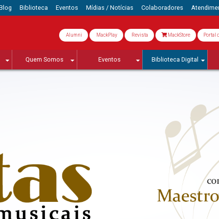
Blog
Biblioteca
Eventos
Mídias / Notícias
Colaboradores
Atendime
Alumni
MackPlay
Revista
MackStore
Portal 
Quem Somos
Eventos
Biblioteca Digital