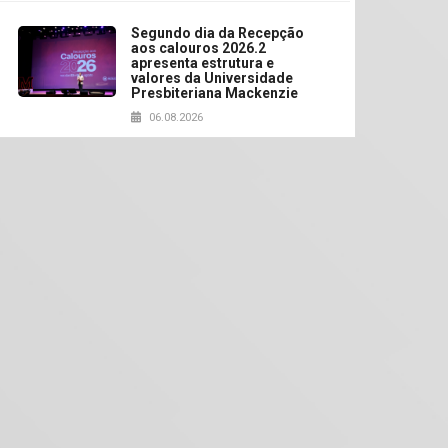
Segundo dia da Recepção
aos calouros 2026.2
apresenta estrutura e
valores da Universidade
Presbiteriana Mackenzie
06.08.2026
Nova apresentação do
Centro de Música Brasileira
homenageia artista
brasileira
05.08.2026
Universidade Mackenzie
realizará nova edição da
Feira EducationUSA
05.08.2026
Seminário discute desafios