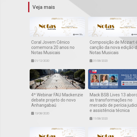
Veja mais
Coral Jovem Cênico
Composição de Mozart é
comemora 20 anos no
canção da nova edição 
Notas Musicais
Notas Musicais
01/12/2020
31/08/2020
4º Webinar FAU Mackenzie
Mack BSB Lives 13 abor
debate projeto do novo
as transformações no
Anhangabaú
mercado de perícia judici
e assistência técnica
13/08/2020
11/08/2020