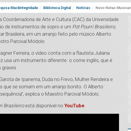
quisa MackIntegridade
Biblioteca Digital
Notícias
Novo Notas Musicais 
la Coordenadoria de Arte e Cultura (CAC) da Universidade
ção de instrumentos de sopro e um
Pot Pourri Brasileiro
,
 Brasileira, em um arranjo feito pelo músico Alberto
stro Parcival Módolo.
gner Ferreira, o vídeo conta com a flautista Juliana
z usa um instrumento diferente: o corne inglês, que é
 graves.
Garota de Ipanema, Duda no Frevo, Mulher Rendeira e
tas que se somam em um arranjo bonito. O Alberto
sequência”, explica o Maestro Parcival Módolo.
i Brasileiro
está disponível no
YouTube
.