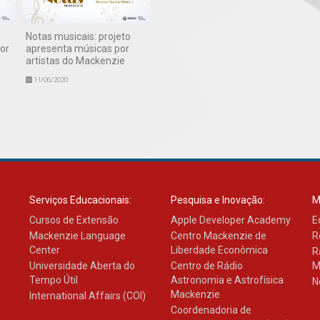
Notas musicais: projeto
or
apresenta músicas por
artistas do Mackenzie
11/06/2020
Serviços Educacionais:
Pesquisa e Inovação:
M
Cursos de Extensão
Apple Developer Academy
E
Mackenzie Language
Centro Mackenzie de
R
Center
Liberdade Econômica
R
Universidade Aberta do
Centro de Rádio
M
Tempo Útil
Astronomia e Astrofísica
N
Mackenzie
International Affairs (COI)
Coordenadoria de