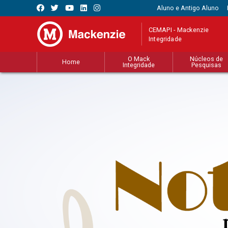
Aluno e Antigo Aluno
CEMAPI - Mackenzie
Integridade
O Mack
Núcleos de
Home
Integridade
Pesquisas