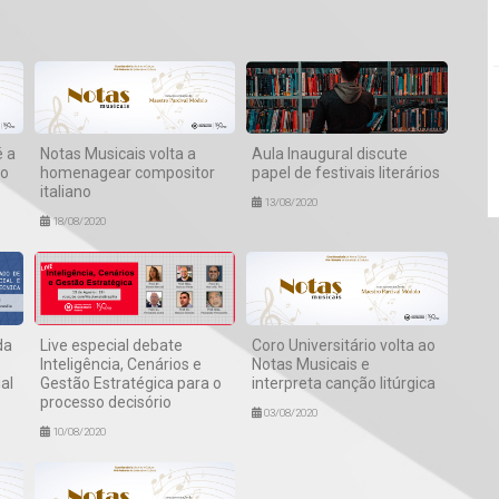
 a
Notas Musicais volta a
Aula Inaugural discute
do
homenagear compositor
papel de festivais literários
italiano
13/08/2020
18/08/2020
da
Live especial debate
Coro Universitário volta ao
Inteligência, Cenários e
Notas Musicais e
al
Gestão Estratégica para o
interpreta canção litúrgica
processo decisório
03/08/2020
10/08/2020