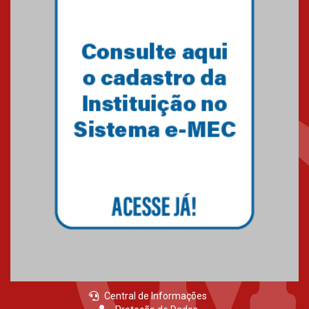
inovação e desafios da
educação superior
04.08.2026
Professora do Mackenzie é
finalista do Prêmio Jabuti com
obra sobre ética e arquitetura
contemporânea
04.08.2026
Semana Internacional
Mackenzie promove parcerias
internacionais
03.08.2026
Central de Informações