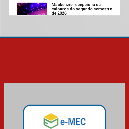
Mackenzie recepciona os
calouros do segundo semestre
de 2026
04.08.2026
Como o Colégio Mackenzie
Brasília prepara seus
estudantes para o PAS antes
mesmo do Ensino Médio
04.08.2026
Como os pais podem investir
na educação dos filhos além da
escola
04.08.2026
XIII Fórum de Aprendizagem
Transformadora reúne
docentes para debater