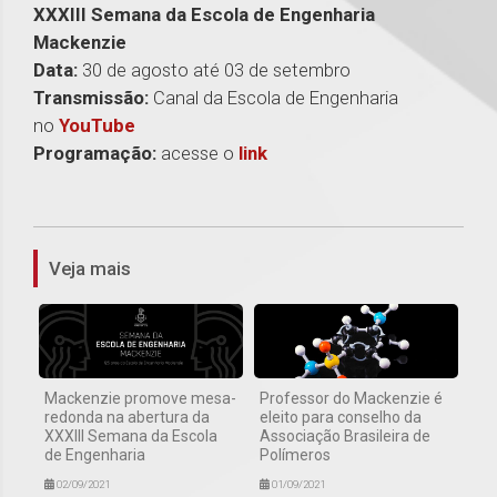
XXXIII Semana da Escola de Engenharia
Mackenzie
Data:
30 de agosto até 03 de setembro
Transmissão:
Canal da Escola de Engenharia
no
YouTube
Programação:
acesse o
link
1
Veja mais
Mackenzie promove mesa-
Professor do Mackenzie é
redonda na abertura da
eleito para conselho da
XXXIII Semana da Escola
Associação Brasileira de
de Engenharia
Polímeros
02/09/2021
01/09/2021