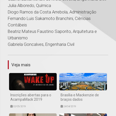
Julia Alboredo, Química
Diogo Ramos da Costa Arrebola, Administração
Fernando Luis Sakamoto Branchini, Ciências
Contábeis
Beatriz Mateus Faustino Saporito, Arquitetura e
Urbanismo
Gabriela Goncalves, Engenharia Civil
1
Veja mais
Inscrições abertas para o
Brasília e Mackenzie de
AcampaMack 2019
braços dados
02/05/2019
24/04/2019