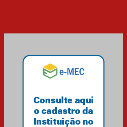
Seminário discute desafios
das novas tecnologias em
sistemas solares residenciais
04.08.2026
Mackenzie recepciona os
calouros do segundo semestre
de 2026
04.08.2026
Como o Colégio Mackenzie
Brasília prepara seus
estudantes para o PAS antes
mesmo do Ensino Médio
04.08.2026
Como os pais podem investir
na educação dos filhos além da
escola