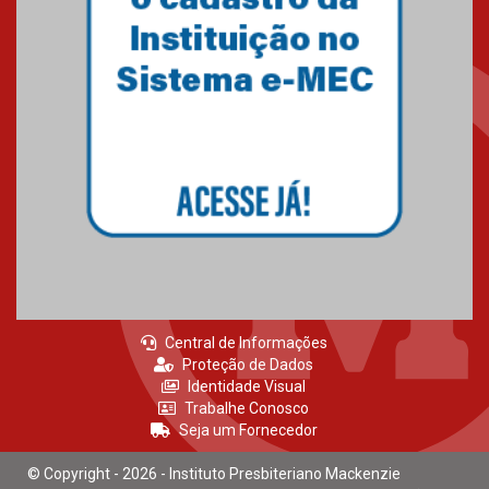
internacionais
03.08.2026
Oncologista do HUEM ressalta
importância da prevenção e
diagnóstico precoce do câncer
de pulmão
03.08.2026
Central de Informações
Proteção de Dados
Identidade Visual
Trabalhe Conosco
Seja um Fornecedor
© Copyright - 2026 - Instituto Presbiteriano Mackenzie