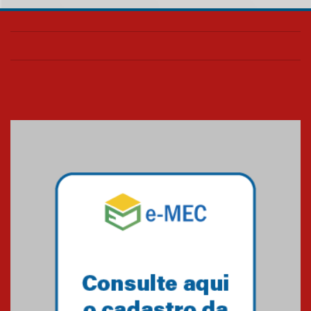
Como os pais podem investir
na educação dos filhos além da
escola
04.08.2026
XIII Fórum de Aprendizagem
Transformadora reúne
docentes para debater
inovação e desafios da
educação superior
04.08.2026
Professora do Mackenzie é
finalista do Prêmio Jabuti com
obra sobre ética e arquitetura
contemporânea
04.08.2026
Semana Internacional
Mackenzie promove parcerias