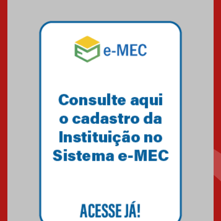
mesmo do Ensino Médio
04.08.2026
Como os pais podem investir
na educação dos filhos além da
escola
04.08.2026
XIII Fórum de Aprendizagem
Transformadora reúne
docentes para debater
inovação e desafios da
educação superior
04.08.2026
Professora do Mackenzie é
finalista do Prêmio Jabuti com
obra sobre ética e arquitetura
contemporânea
04.08.2026