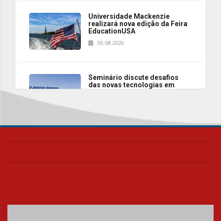
Universidade Mackenzie
realizará nova edição da Feira
EducationUSA
05.08.2026
Seminário discute desafios
das novas tecnologias em
sistemas solares residenciais
04.08.2026
Mackenzie recepciona os
calouros do segundo semestre
de 2026
04.08.2026
Como o Colégio Mackenzie
Brasília prepara seus
estudantes para o PAS antes