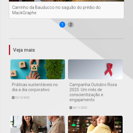
Carrinho da Bauducco no saguão do prédio do
Pr
MackGraphe
1
2
Veja mais
Práticas sustentáveis no
Campanha Outubro Rosa
dia a dia corporativo
2025: Um mês de
conscientização e
02/12/2025
engajamento
26/11/2025