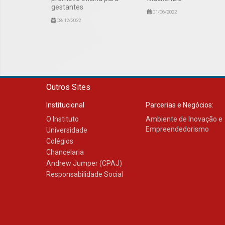
gestantes
01/06/2022
08/12/2022
Outros Sites
Institucional
Parcerias e Negócios:
O Instituto
Ambiente de Inovação e
Empreendedorismo
Universidade
Colégios
Chancelaria
Andrew Jumper (CPAJ)
Responsabilidade Social