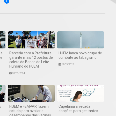
1
 a
Parceria com a Prefeitura
HUEM lança novo grupo de
de
garante mais 12 postos de
combate ao tabagismo
coleta do Banco de Leite
28/05/2024
Humano do HUEM
03/06/2024
s
HUEM e FEMPAR fazem
Capelania arrecada
estudo para avaliar o
doações para gestantes
desempenho das vacinas