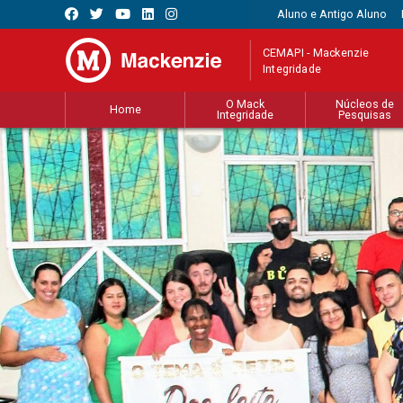
Aluno e Antigo Aluno
CEMAPI - Mackenzie
Integridade
O Mack
Núcleos de
Home
Integridade
Pesquisas