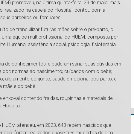
UEM) promoveu, na última quinta-feira, 23 de maio, mais
to, realizado na capela do Hospital, contou com a
seus parceiros ou familiares.
uito de tranquilizar futuras mães sobre o pré-parto, o
por uma equipe multiprofissional do HUEM, composta por
ite Humano, assistência social, psicologia, fisioterapia,
ama de conhecimentos, e puderam sanar suas dúvidas em
 da dor; normas ao nascimento; cuidados com o bebê;
o; alojamento conjunto; saúde emocional pós-parto; e
da mãe e do bebê.
e enxoval contendo fraldas, roupinhas e materiais de
o Hospital.
 o HUEM atendeu, em 2023, 643 recém-nascidos que
odo, foram realizados quase três mil partos de alto