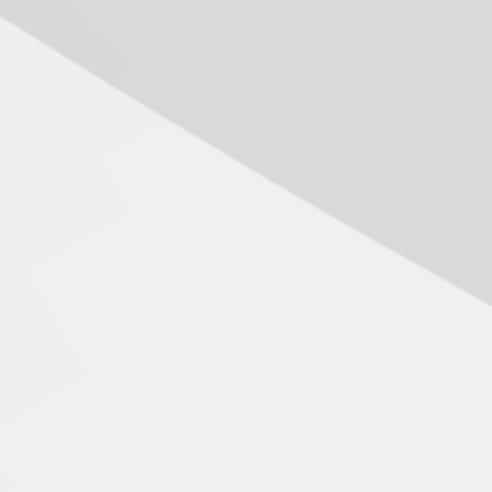
das novas tecnologias em
sistemas solares
residenciais
04.08.2026
Mackenzie recepciona os
calouros do segundo
semestre de 2026
04.08.2026
Como o Colégio Mackenzie
Brasília prepara seus
estudantes para o PAS antes
mesmo do Ensino Médio
04.08.2026
Como os pais podem investir
na educação dos filhos além
da escola