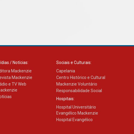
04.08.2026
ídias / Notícias:
Sociais e Culturais:
ditora Mackenzie
Capelania
evista Mackenzie
Centro Histórico e Cultural
ádio e TV Web
Mackenzie Voluntário
ackenzie
Responsabilidade Social
otícias
Hospitais:
Hospital Universitário
Evangélico Mackenzie
Hospital Evangélico