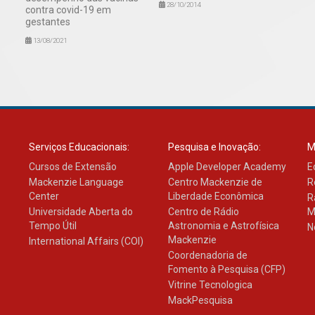
28/10/2014
contra covid-19 em
gestantes
13/08/2021
Serviços Educacionais:
Pesquisa e Inovação:
M
Cursos de Extensão
Apple Developer Academy
E
Mackenzie Language
Centro Mackenzie de
R
Center
Liberdade Econômica
R
Universidade Aberta do
Centro de Rádio
M
Tempo Útil
Astronomia e Astrofísica
N
Mackenzie
International Affairs (COI)
Coordenadoria de
Fomento à Pesquisa (CFP)
Vitrine Tecnologica
MackPesquisa