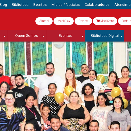
Blog
Biblioteca
Eventos
Mídias / Notícias
Colaboradores
Atendime
Alumni
MackPlay
Revista
MackStore
Portal 
Quem Somos
Eventos
Biblioteca Digital