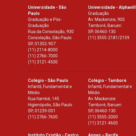
Universidade - São
Universidade - Alphavil
Paulo
Graduação
Graduação e Pós-
Av. Mackenzie, 905
Graduação
Tamboré, Barueri
Rua da Consolação, 930
SP
,
06460-130
Consolação, São Paulo
(11) 3555-2181/2159
SP
,
01302-907
(11) 2114-8000
(11) 2766-7000
(11) 3121-4500
Colégio - São Paulo
Colégio - Tamboré
Infantil, Fundamental e
Infantil, Fundamental e
Médio
Médio
Rua Itambé, 145
Av. Mackenzie
Higienópolis, São Paulo
Tamboré, Barueri
SP
,
01239-001
SP
,
06460-130
(11) 2766-7600
(11) 3555-2000
(11) 3121-4600
Instituto Cristão - Castro
Agnes – Recife