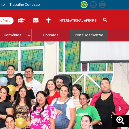
nto
Trabalhe Conosco
INTERNATIONAL AFFAIRS
do Aluno
Convênios
Contatos
Portal Mackenzie