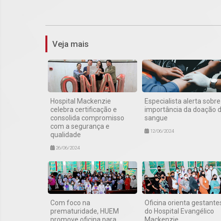
Veja mais
Hospital Mackenzie
Especialista alerta sobre
celebra certificação e
importância da doação 
consolida compromisso
sangue
com a segurança e
12/06/2024
qualidade
26/06/2024
Com foco na
Oficina orienta gestante
prematuridade, HUEM
do Hospital Evangélico
promove oficina para
Mackenzie