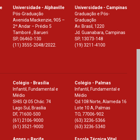
le
Universidade - Alphaville
Universidade - Campinas
Pós-Graduação
Graduação e Pós-
Avenida Mackenzie, 905 –
Graduação
2º Andar – Prédio 5
Av. Brasil, 1220
Tamboré , Barueri
Jd. Guanabara, Campinas
SP
,
06460-130
SP
,
13073-148
(11) 3555-2048/2022.
(19) 3211-4100
Colégio - Brasília
Colégio - Palmas
Infantil, Fundamental e
Infantil, Fundamental e
Médio
Médio
SHIS Ql 05 Chác. 74
Qd.108 Norte, Alameda 16
Lago Sul, Brasília
Lote 10 A, Palmas
DF
,
71600-500
TO
,
77006-902
(61) 2106-9000
(63) 3236-5366
(61) 3521-9000
(63) 3236-5340
Agnes – Recife
Escola Técnica Vital