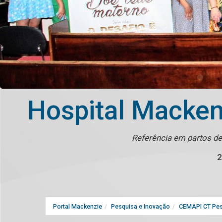
Hospital Macken
Referência em partos de 
2
Portal Mackenzie
Pesquisa e Inovação
CEMAPI CT Pes