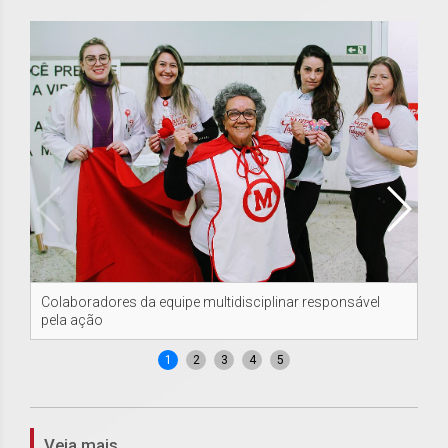
Colaboradores da equipe multidisciplinar responsável
An
pela ação
con
1
2
3
4
5
Veja mais