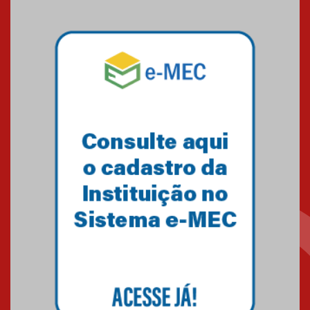
das novas tecnologias em
sistemas solares residenciais
04.08.2026
Mackenzie recepciona os
calouros do segundo semestre
de 2026
04.08.2026
Como o Colégio Mackenzie
Brasília prepara seus
estudantes para o PAS antes
mesmo do Ensino Médio
04.08.2026
Como os pais podem investir
na educação dos filhos além da
escola
04.08.2026