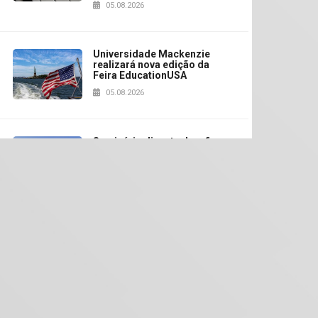
05.08.2026
Universidade Mackenzie
realizará nova edição da
Feira EducationUSA
05.08.2026
Seminário discute desafios
das novas tecnologias em
sistemas solares
residenciais
04.08.2026
Mackenzie recepciona os
calouros do segundo
semestre de 2026
 Leonel / Foto: Melissa Santos
04.08.2026