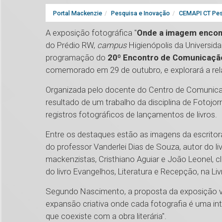
Portal Mackenzie
Pesquisa e Inovação
CEMAPI CT Pes
A exposição fotográfica "
Onde a imagem encont
do Prédio RW,
campus
Higienópolis da Universid
programação do
20º Encontro de Comunicação
comemorado em 29 de outubro, e explorará a relaçã
Organizada pelo docente do Centro de Comunica
resultado de um trabalho da disciplina de Fotojo
registros fotográficos de lançamentos de livros.
Entre os destaques estão as imagens da escritora
do professor Vanderlei Dias de Souza, autor do l
mackenzistas, Cristhiano Aguiar e João Leonel, 
do livro Evangelhos, Literatura e Recepção, na Liv
Segundo Nascimento, a proposta da exposição v
expansão criativa onde cada fotografia é uma in
que coexiste com a obra literária".