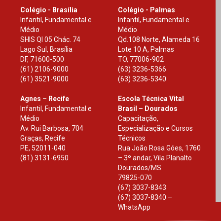
Colégio - Brasília
Colégio - Palmas
Infantil, Fundamental e
Infantil, Fundamental e
Médio
Médio
SHIS Ql 05 Chác. 74
Qd.108 Norte, Alameda 16
Lago Sul, Brasília
Lote 10 A, Palmas
DF
,
71600-500
TO
,
77006-902
(61) 2106-9000
(63) 3236-5366
(61) 3521-9000
(63) 3236-5340
Agnes – Recife
Escola Técnica Vital
Infantil, Fundamental e
Brasil – Dourados
Médio
Capacitação,
Av. Rui Barbosa, 704
Especialização e Cursos
Graças, Recife
Técnicos
PE
,
52011-040
Rua João Rosa Góes, 1760
(81) 3131-6950
– 3º andar, Vila Planalto
Dourados
/
MS
79825-070
(67) 3037-8343
(67) 3037-8340 –
WhatsApp