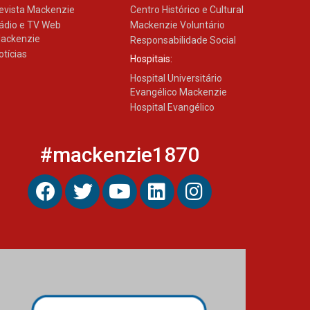
com obra sobre ética e
evista Mackenzie
Centro Histórico e Cultural
arquitetura contemporânea
ádio e TV Web
Mackenzie Voluntário
04.08.2026
ackenzie
Responsabilidade Social
otícias
Hospitais:
Hospital Universitário
Evangélico Mackenzie
Hospital Evangélico
#mackenzie1870