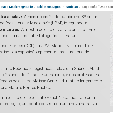
quisa MackIntegridade
Biblioteca Digital
Notícias
Exposição "Onde a Im
ra a palavra
" inicia no dia 20 de outubro no 3º andar
ade Presbiteriana Mackenzie (UPM), integrando a
 e Letras
. A mostra celebra o Dia Nacional do Livro,
o intrínseca entre fotografia e literatura.
ção e Letras (CCL) da UPM, Manoel Nascimento, e
rnalismo, a exposição apresenta uma curadoria de
 Talita Rebouças, registradas pela aluna Gabriela Abud;
ivro 25 anos do Curso de Jornalismo; e dos professores
clicados pela aluna Melissa Santos durante o lançamento
raria Martins Fontes Paulista.
ai além do complemento visual: "Esta mostra é uma
terpretação, um ponto de vista ou uma nova narrativa