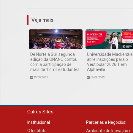
Veja mais
De Norte a Sul, segunda
Universidade Mackenzie
edição da ONANO contou
abre inscrições para o
com a participação de
Vestibular 2026.1 em
mais de 12 mil estudantes
Alphaville
15/10/2025
17/09/2025
Outros Sites
Institucional
Parcerias e Negócios:
O Instituto
Ambiente de Inovação e