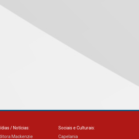
Como o Colégio Mackenzie
Brasília prepara seus
estudantes para o PAS antes
mesmo do Ensino Médio
04.08.2026
Como os pais podem investir
na educação dos filhos além
da escola
04.08.2026
XIII Fórum de Aprendizagem
Transformadora reúne
docentes para debater
inovação e desafios da
educação superior
04.08.2026
ídias / Notícias:
Sociais e Culturais:
Professora do Mackenzie é
ditora Mackenzie
Capelania
finalista do Prêmio Jabuti