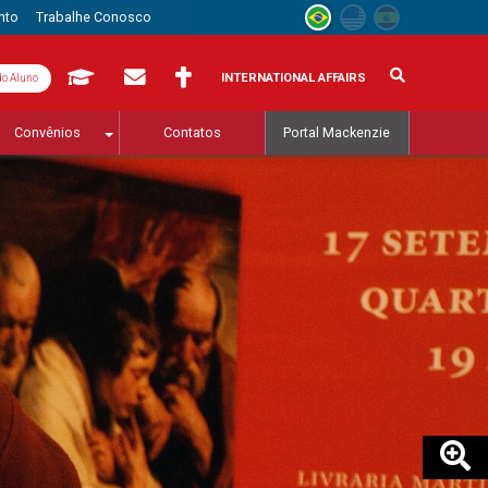
nto
Trabalhe Conosco
INTERNATIONAL AFFAIRS
do Aluno
Convênios
Contatos
Portal Mackenzie