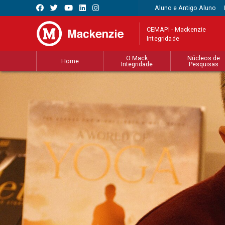
Aluno e Antigo Aluno
CEMAPI - Mackenzie
Integridade
O Mack
Núcleos de
Home
Integridade
Pesquisas