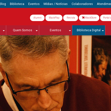
Blog
Biblioteca
Eventos
Mídias / Notícias
Colaboradores
Atendime
Alumni
MackPlay
Revista
MackStore
Portal 
Quem Somos
Eventos
Biblioteca Digital