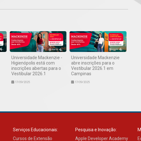
Universidade Mackenzie -
Universidade Mackenzie
Higienópolis está com
abre inscrições para o
inscrições abertas para o
Vestibular 2026.1 em
Vestibular 2026.1
Campinas
17/09/2025
17/09/2025
Serviços Educacionais:
Pesquisa e Inovação:
M
Cursos de Extensão
Apple Developer Academy
E