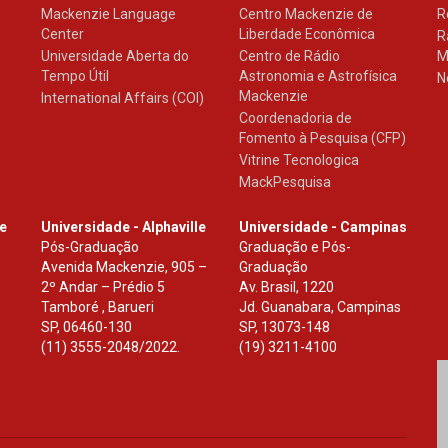
Mackenzie Language
Centro Mackenzie de
R
Center
Liberdade Econômica
R
Universidade Aberta do
Centro de Rádio
M
Tempo Útil
Astronomia e Astrofísica
N
Mackenzie
International Affairs (COI)
Coordenadoria de
Fomento à Pesquisa (CFP)
Vitrine Tecnologica
MackPesquisa
le
Universidade - Alphaville
Universidade - Campinas
Pós-Graduação
Graduação e Pós-
Avenida Mackenzie, 905 –
Graduação
2º Andar – Prédio 5
Av. Brasil, 1220
Tamboré , Barueri
Jd. Guanabara, Campinas
SP
,
06460-130
SP
,
13073-148
(11) 3555-2048/2022.
(19) 3211-4100