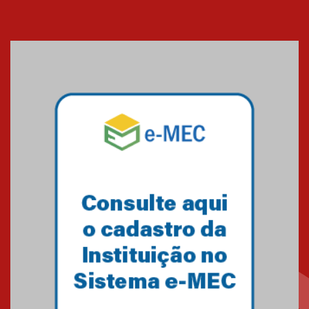
XIII Fórum de Aprendizagem
Transformadora reúne
docentes para debater
inovação e desafios da
educação superior
04.08.2026
Professora do Mackenzie é
finalista do Prêmio Jabuti com
obra sobre ética e arquitetura
contemporânea
04.08.2026
Semana Internacional
Mackenzie promove parcerias
internacionais
03.08.2026
Oncologista do HUEM ressalta