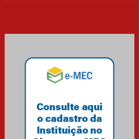
04.08.2026
XIII Fórum de Aprendizagem
Transformadora reúne
docentes para debater
inovação e desafios da
educação superior
04.08.2026
Professora do Mackenzie é
finalista do Prêmio Jabuti com
obra sobre ética e arquitetura
contemporânea
04.08.2026
Semana Internacional
Mackenzie promove parcerias
internacionais
03.08.2026