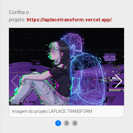
Confira o
projeto:
https://laplacetransform.vercel.app/
Imagem do projeto LAPLACE.TRANSFORM
Im
1
2
3