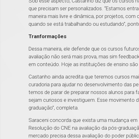
Sob esse aspecto, Castanho diz que os cursos 
que precisam ser personalizados. “Estamos entr
maneira mais livre e dinâmica, por projetos, co
quando se está trabalhando ou estudando”, pont
Tranformações
Dessa maneira, ele defende que os cursos futuros
avaliação não será mais prova, mas sim feedbac
em conteúdo. Hoje as instituições de ensino são p
Castanho ainda acredita que teremos cursos mais
curadoria para ajudar no desenvolvimento das p
temos de parar de preparar nossos alunos para f
sejam curiosos e investiguem. Esse movimento de
graduação”, completa.
Saraceni concorda que exista uma mudança em c
Resolução do CNE na avaliação da pós-graduação 
mercado precisa dessa avaliação do poder públic