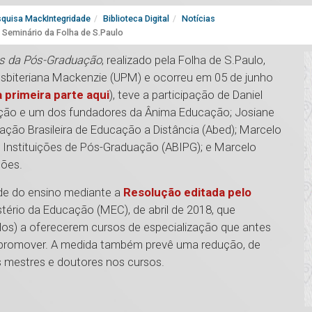
quisa MackIntegridade
Biblioteca Digital
Notícias
Seminário da Folha de S.Paulo
s da Pós-Graduação
, realizado pela Folha de S.Paulo,
resbiteriana Mackenzie (UPM) e ocorreu em 05 de junho
a primeira parte aqui
), teve a participação de Daniel
ação e um dos fundadores da Ânima Educação; Josiane
iação Brasileira de Educação a Distância (Abed); Marcelo
s Instituições de Pós-Graduação (ABIPG); e Marcelo
sões.
ade do ensino mediante a
Resolução editada pelo
tério da Educação (MEC), de abril de 2018, que
ados) a oferecerem cursos de especialização que antes
o promover. A medida também prevê uma redução, de
 mestres e doutores nos cursos.