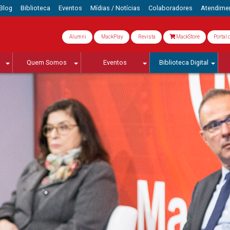
Blog
Biblioteca
Eventos
Mídias / Notícias
Colaboradores
Atendime
Alumni
MackPlay
Revista
MackStore
Portal 
Quem Somos
Eventos
Biblioteca Digital