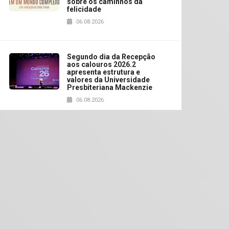
sobre os caminhos da
felicidade
06.08.2026
Segundo dia da Recepção
aos calouros 2026.2
apresenta estrutura e
valores da Universidade
Presbiteriana Mackenzie
06.08.2026
Nova apresentação do
Centro de Música Brasileira
homenageia artista
brasileira
05.08.2026
Universidade Mackenzie
realizará nova edição da
Feira EducationUSA