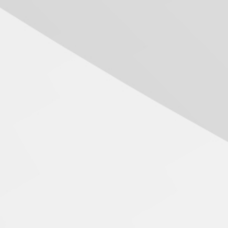
05.08.2026
Seminário discute desafios
das novas tecnologias em
sistemas solares
residenciais
04.08.2026
Mackenzie recepciona os
calouros do segundo
semestre de 2026
04.08.2026
Como o Colégio Mackenzie
Brasília prepara seus
estudantes para o PAS antes
mesmo do Ensino Médio
04.08.2026