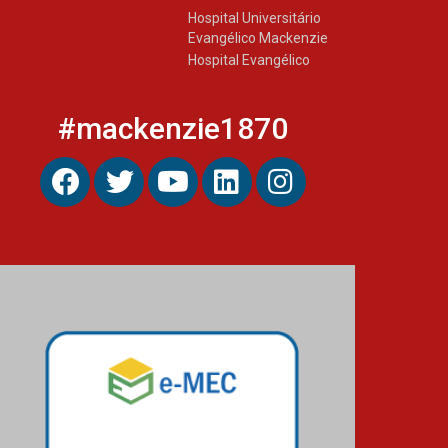
Hospital Universitário
Evangélico Mackenzie
Hospital Evangélico
#mackenzie1870