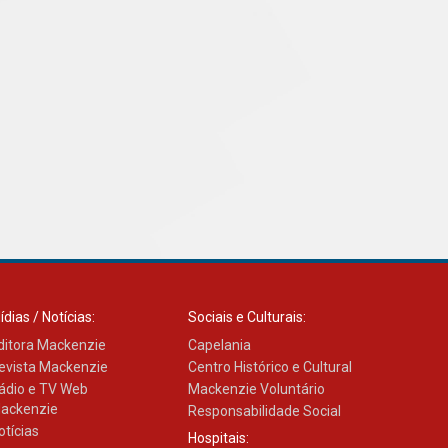
com obra sobre ética e
arquitetura contemporânea
04.08.2026
ídias / Notícias:
Sociais e Culturais:
ditora Mackenzie
Capelania
evista Mackenzie
Centro Histórico e Cultural
ádio e TV Web
Mackenzie Voluntário
ackenzie
Responsabilidade Social
otícias
Hospitais: