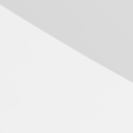
Como o Colégio Mackenzie
Brasília prepara seus
estudantes para o PAS antes
mesmo do Ensino Médio
04.08.2026
Como os pais podem investir
na educação dos filhos além
da escola
04.08.2026
XIII Fórum de Aprendizagem
Transformadora reúne
docentes para debater
inovação e desafios da
educação superior
04.08.2026
Professora do Mackenzie é
finalista do Prêmio Jabuti