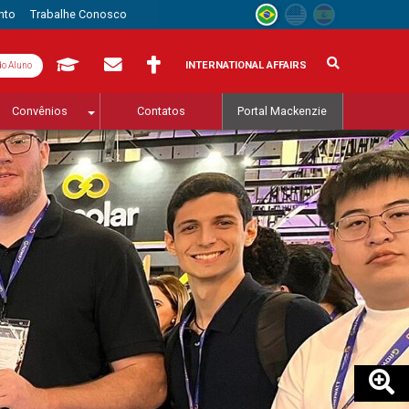
nto
Trabalhe Conosco
INTERNATIONAL AFFAIRS
do Aluno
Convênios
Contatos
Portal Mackenzie