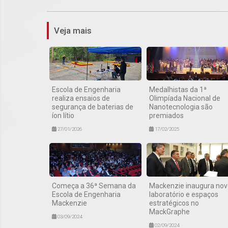
Veja mais
Escola de Engenharia
Medalhistas da 1ª
realiza ensaios de
Olimpíada Nacional de
segurança de baterias de
Nanotecnologia são
íon lítio
premiados
27/01/2026
17/02/2025
Começa a 36ª Semana da
Mackenzie inaugura nov
Escola de Engenharia
laboratório e espaços
Mackenzie
estratégicos no
MackGraphe
03/09/2024
02/09/2024