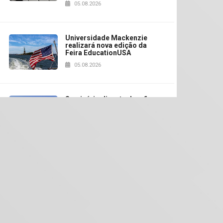
05.08.2026
Universidade Mackenzie
realizará nova edição da
Feira EducationUSA
05.08.2026
Seminário discute desafios
das novas tecnologias em
sistemas solares
residenciais
04.08.2026
Mackenzie recepciona os
calouros do segundo
denador do curso de Engenharia Elétrica, Bruno Soares de Lima, durant
semestre de 2026
04.08.2026