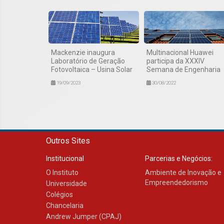
Mackenzie inaugura
Multinacional Huawei
Laboratório de Geração
participa da XXXIV
Fotovoltaica – Usina Solar
Semana de Engenharia
19/09/2023
30/08/2022
Outros Sites
Institucional
Parcerias e Negócios:
O Instituto
Ambiente de Inovação e
Empreendedorismo
Universidade
Colégios
Chancelaria
Andrew Jumper (CPAJ)