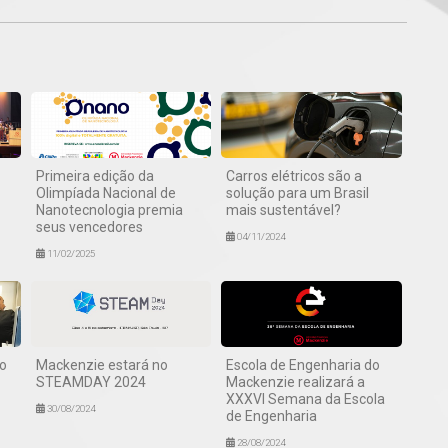
Primeira edição da
Carros elétricos são a
Olimpíada Nacional de
solução para um Brasil
Nanotecnologia premia
mais sustentável?
seus vencedores
04/11/2024
11/02/2025
o
Mackenzie estará no
Escola de Engenharia do
STEAMDAY 2024
Mackenzie realizará a
XXXVI Semana da Escola
30/08/2024
de Engenharia
28/08/2024