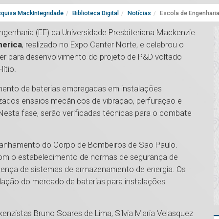
quisa MackIntegridade
Biblioteca Digital
Notícias
Escola de Engenharia
Engenharia (EE) da Universidade Presbiteriana Mackenzie
merica
, realizado no Expo Center Norte, e celebrou o
ower para desenvolvimento do projeto de P&D voltado
lítio.
imento de baterias empregadas em instalações
alizados ensaios mecânicos de vibração, perfuração e
 Nesta fase, serão verificadas técnicas para o combate
mpanhamento do Corpo de Bombeiros de São Paulo.
 com o estabelecimento de normas de segurança de
resença de sistemas de armazenamento de energia. Os
lação do mercado de baterias para instalações
enzistas Bruno Soares de Lima, Silvia Maria Velasquez