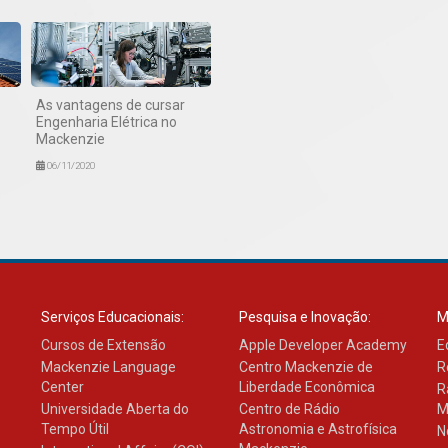
As vantagens de cursar
Engenharia Elétrica no
Mackenzie
06/11/2020
Serviços Educacionais:
Pesquisa e Inovação:
M
Cursos de Extensão
Apple Developer Academy
E
Mackenzie Language
Centro Mackenzie de
R
Center
Liberdade Econômica
R
Universidade Aberta do
Centro de Rádio
M
Tempo Útil
Astronomia e Astrofísica
N