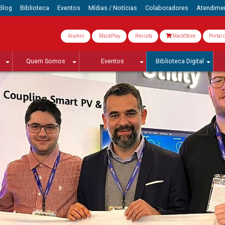
Blog
Biblioteca
Eventos
Mídias / Notícias
Colaboradores
Atendime
Alumni
MackPlay
Revista
MackStore
Portal 
Quem Somos
Eventos
Biblioteca Digital