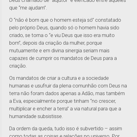
Deus chamado de “adjutor” e elencado entre aqueles
que “me ajudam”.
O “não é bom que o homem esteja só” constatado
pelo próprio Deus, quando só o homem havia sido
criado, se torna o “e viu Deus que isso era muito
bom”, depois da criação da mulher, porque
mutuamente e em divina sinergia seriam mais
capazes de cumprir os mandatos de Deus para a
criação.
Os mandatos de criar a cultura e a sociedade
humanas e usufruir da plena comunhão com Deus na
terra não foram dados apenas a Adão, mas também
a Eva, especialmente porque tinham “no crescer,
multiplicar e encher a terra” a via natural para que a
humanidade subsistisse.
Da ordem da queda, tudo isso é subvertido – assim
como todas as coisas e relações no universo. Por