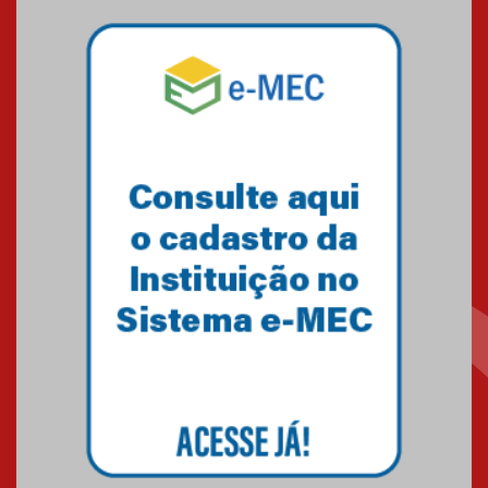
04.08.2026
Como o Colégio Mackenzie
Brasília prepara seus
estudantes para o PAS antes
mesmo do Ensino Médio
04.08.2026
Como os pais podem investir
na educação dos filhos além da
escola
04.08.2026
XIII Fórum de Aprendizagem
Transformadora reúne
docentes para debater
inovação e desafios da
educação superior
04.08.2026