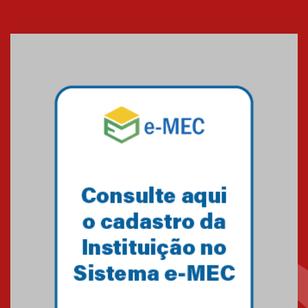
Seminário discute desafios
das novas tecnologias em
sistemas solares residenciais
04.08.2026
Mackenzie recepciona os
calouros do segundo semestre
de 2026
04.08.2026
Como o Colégio Mackenzie
Brasília prepara seus
estudantes para o PAS antes
mesmo do Ensino Médio
04.08.2026