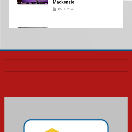
Mackenzie
06.08.2026
Nova apresentação do Centro
de Música Brasileira
homenageia artista brasileira
05.08.2026
Universidade Mackenzie
realizará nova edição da Feira
EducationUSA
05.08.2026
Seminário discute desafios
das novas tecnologias em
sistemas solares residenciais
04.08.2026