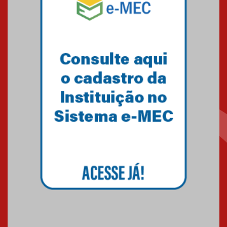
Mackenzie recepciona os
calouros do segundo semestre
de 2026
04.08.2026
Como o Colégio Mackenzie
Brasília prepara seus
estudantes para o PAS antes
mesmo do Ensino Médio
04.08.2026
Como os pais podem investir
na educação dos filhos além da
escola
04.08.2026