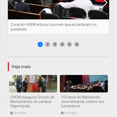
Coral do HUEM entoou louvores que encantaram os
Di
presentes
a 
1
2
3
4
5
6
Veja mais
CHCM inaugura Circuito de
153 anos do Mackenzie:
Monumentos do campus
concretizando sonhos dos
Higienópolis
fundadores
19/10/2023
19/10/2023