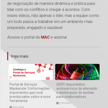
de negociação de maneira dinâmica e prática para
lidar com os conflitos e chegar a acordos. Com
esses vídeos, não apenas o líder, mas a equipe como
um todo passa a trabalhar em um ambiente mais
preparado, engajado e saudável.
Acesse o portal do
MAC
e assista!
1
Veja mais
Portal de Serviços
GERTI disponibiliza
Mackenzie: 5 informações
autosserviços de alteração
importantes que você
e desbloqueio de senhas
precisa saber sobre a nova
para colaboradores
ferramenta
27/05/2022
10/01/2023