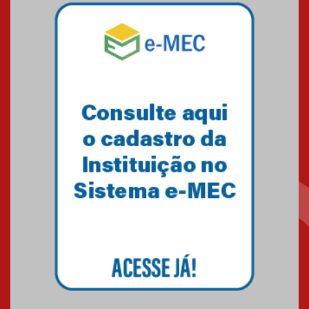
04.08.2026
Mackenzie recepciona os
calouros do segundo semestre
de 2026
04.08.2026
Como o Colégio Mackenzie
Brasília prepara seus
estudantes para o PAS antes
mesmo do Ensino Médio
04.08.2026
Como os pais podem investir
na educação dos filhos além da
escola
04.08.2026