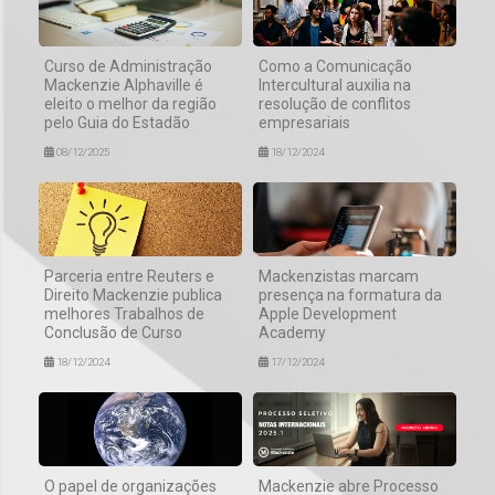
Curso de Administração
Como a Comunicação
Mackenzie Alphaville é
Intercultural auxilia na
eleito o melhor da região
resolução de conflitos
pelo Guia do Estadão
empresariais
08/12/2025
18/12/2024
Parceria entre Reuters e
Mackenzistas marcam
Direito Mackenzie publica
presença na formatura da
melhores Trabalhos de
Apple Development
Conclusão de Curso
Academy
18/12/2024
17/12/2024
O papel de organizações
Mackenzie abre Processo