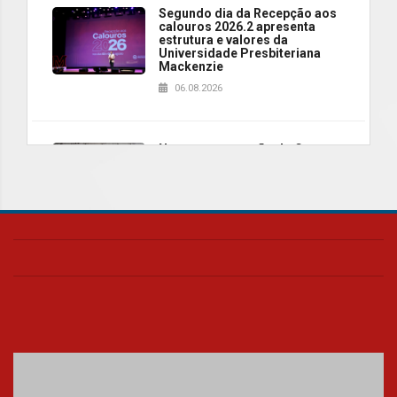
Segundo dia da Recepção aos
calouros 2026.2 apresenta
estrutura e valores da
Universidade Presbiteriana
Mackenzie
06.08.2026
Nova apresentação do Centro
de Música Brasileira
homenageia artista brasileira
05.08.2026
Universidade Mackenzie
realizará nova edição da Feira
EducationUSA
05.08.2026
Seminário discute desafios
das novas tecnologias em
sistemas solares residenciais