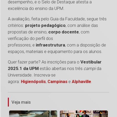
desempenho, e o Selo de Destaque atesta a
excelência do ensino da UPM.
A avaliação, feita pelo Guia da Faculdade, segue três
critérios:
projeto pedagógico
, com análise das
propostas de ensino;
corpo docente
, com
verificação do perfil dos
professores; e
infraestrutura
, com a disposição de
espaços, materiais e equipamento para os alunos.
Quer fazer parte? As inscrições para o
Vestibular
2025.1 da UPM
estão abertas nos três
campi
da
Universidade. Inscreva-se
agora:
Higienópolis
,
Campinas
e
Alphaville
.
1
Veja mais