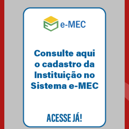
04.08.2026
Mackenzie recepciona os
calouros do segundo semestre
de 2026
04.08.2026
Como o Colégio Mackenzie
Brasília prepara seus
estudantes para o PAS antes
mesmo do Ensino Médio
04.08.2026
Como os pais podem investir
na educação dos filhos além da
escola
04.08.2026