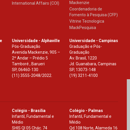
Mackenzie
International Affairs (COI)
Coordenadoria de
Fomento à Pesquisa (CFP)
Vitrine Tecnologica
MackPesquisa
le
Universidade - Alphaville
Universidade - Campinas
Pós-Graduação
Graduação e Pós-
Avenida Mackenzie, 905 –
Graduação
2º Andar – Prédio 5
Av. Brasil, 1220
Tamboré , Barueri
Jd. Guanabara, Campinas
SP
,
06460-130
SP
,
13073-148
(11) 3555-2048/2022.
(19) 3211-4100
Colégio - Brasília
Colégio - Palmas
Infantil, Fundamental e
Infantil, Fundamental e
Médio
Médio
SHIS Ql 05 Chác. 74
Qd.108 Norte, Alameda 16