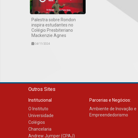
Palestra sobre Rondon
inspira estudantes no
Colégio Presbiteriano
Mackenzie Agnes
04/11/2024
Outros Sites
Institucional
Parcerias e Negócios:
O Instituto
Ambiente de Inovação e
Empreendedorismo
Universidade
Colégios
Chancelaria
Andrew Jumper (CPAJ)