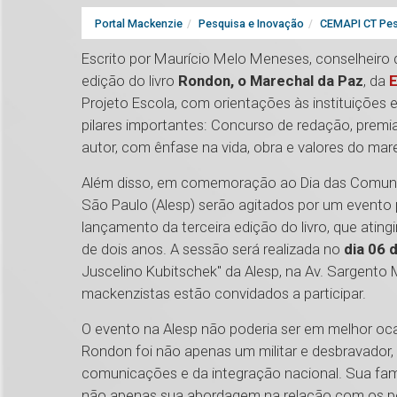
Portal Mackenzie
Pesquisa e Inovação
CEMAPI CT Pes
Escrito por Maurício Melo Meneses, conselheiro d
edição do livro
Rondon, o Marechal da Paz
, da
E
Projeto Escola, com orientações às instituições 
pilares importantes: Concurso de redação, premi
autor, com ênfase na vida, obra e valores do mar
Além disso, em comemoração ao Dia das Comunic
São Paulo (Alesp) serão agitados por um event
lançamento da terceira edição do livro, que ati
de dois anos. A sessão será realizada no
dia 06 
Juscelino Kubitschek" da Alesp, na Av. Sargento M
mackenzistas estão convidados a participar.
O evento na Alesp não poderia ser em melhor oc
Rondon foi não apenas um militar e desbravador
comunicações e da integração nacional. Sua famo
não apenas sua abordagem na relação com os po