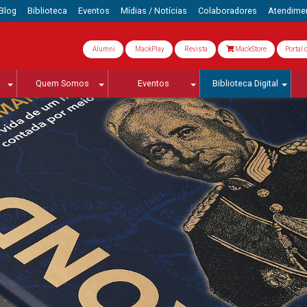
Blog
Biblioteca
Eventos
Mídias / Notícias
Colaboradores
Atendime
Alumni
MackPlay
Revista
MackStore
Portal 
Quem Somos
Eventos
Biblioteca Digital