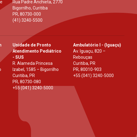
 e
Rua Padre Anchieta, 2770
Bigorrilho, Curitiba
PR
,
80730-000
(41) 3240-5500
h
Unidade de Pronto
Ambulatório I - (Iguaçu)
Atendimento Pediátrico
Av. Iguaçu, 820 –
- SUS
Rebouças
R. Alameda Princesa
Curitiba, PR
o
Izabel, 1585 – Bigorrilho
PR
,
80010-903
Curitiba, PR
+55 (041) 3240-5000
PR
,
80730-080
+55 (041) 3240-5000