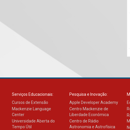
Serviços Educacionais:
Pesquisa e Inovação:
M
Cursos de Extensão
Apple Developer Academy
E
Mackenzie Language
Centro Mackenzie de
R
Center
Liberdade Econômica
R
Universidade Aberta do
Centro de Rádio
M
Tempo Útil
Astronomia e Astrofísica
N