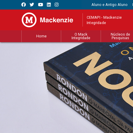
Aluno e Antigo Aluno
CEMAPI - Mackenzie
Integridade
O Mack
Núcleos de
Home
Integridade
Pesquisas