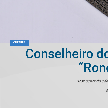
CULTURA
Conselheiro d
“Ron
Best-seller da ed
3