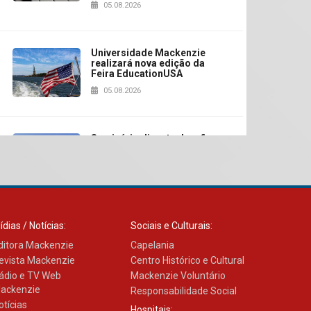
05.08.2026
Universidade Mackenzie
realizará nova edição da
Feira EducationUSA
05.08.2026
Seminário discute desafios
das novas tecnologias em
sistemas solares
residenciais
04.08.2026
ídias / Notícias:
Sociais e Culturais:
Mackenzie recepciona os
calouros do segundo
ditora Mackenzie
Capelania
semestre de 2026
evista Mackenzie
Centro Histórico e Cultural
04.08.2026
ádio e TV Web
Mackenzie Voluntário
ackenzie
Responsabilidade Social
otícias
Hospitais: