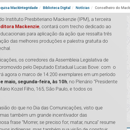
quisa MackIntegridade
Biblioteca Digital
Notícias
Conselheiro do Mack
o Instituto Presbiteriano Mackenzie (IPM), a terceira
ditora Mackenzie
, contará com trecho dedicado ao
educacionais para aplicação da ação que ressalta três
ação das melhores produções e palestra gratuita do
echal.
ações, os corredores da Assembleia Legislativa de
o promovido pelo Deputado Estadual Lucas Bove: com o
ngirá agora o marco de 14.200 exemplares em um período
de maio, segunda-feira, às 10h
, no Plenário "Presidente
ário Kozel Filho, 165, São Paulo, e todos os
asião do que no Dia das Comunicações, visto que
, mas também um grande incentivador das
sa frase "Morrer, se preciso for; matar, nunca" resume
vos indígenas, mas também sua visão de construir