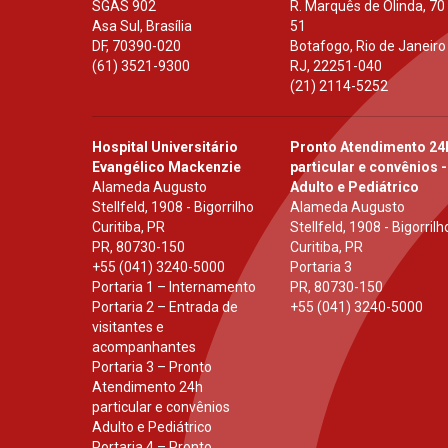
SGAS 902
R. Marquês de Olinda, 70
Asa Sul, Brasília
51
DF
,
70390-020
Botafogo, Rio de Janeiro
(61) 3521-9300
RJ
,
22251-040
(21) 2114-5252
Hospital Universitário
Pronto Atendimento 24
Evangélico Mackenzie
particular e convênios -
Alameda Augusto
Adulto e Pediátrico
Stellfeld, 1908 - Bigorrilho
Alameda Augusto
Curitiba, PR
Stellfeld, 1908 - Bigorrilh
PR
,
80730-150
Curitiba, PR
+55 (041) 3240-5000
Portaria 3
Portaria 1 – Internamento
PR
,
80730-150
Portaria 2 – Entrada de
+55 (041) 3240-5000
visitantes e
acompanhantes
Portaria 3 – Pronto
Atendimento 24h
particular e convênios
Adulto e Pediátrico
Portaria 4 – Pronto