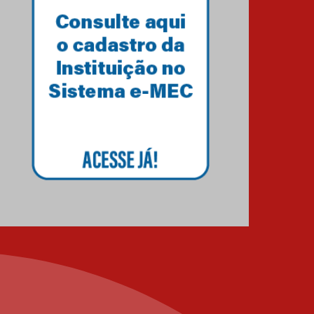
com obra sobre ética e
arquitetura contemporânea
04.08.2026