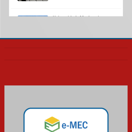
Universidade Mackenzie
realizará nova edição da Feira
EducationUSA
05.08.2026
Seminário discute desafios
das novas tecnologias em
sistemas solares residenciais
04.08.2026
Mackenzie recepciona os
calouros do segundo semestre
de 2026
04.08.2026
Como o Colégio Mackenzie