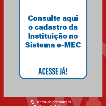
Brasília prepara seus
estudantes para o PAS antes
mesmo do Ensino Médio
04.08.2026
Como os pais podem investir
na educação dos filhos além da
escola
04.08.2026
XIII Fórum de Aprendizagem
Transformadora reúne
docentes para debater
inovação e desafios da
educação superior
04.08.2026
Central de Informações