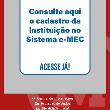
mesmo do Ensino Médio
04.08.2026
Como os pais podem investir
na educação dos filhos além da
escola
04.08.2026
XIII Fórum de Aprendizagem
Transformadora reúne
docentes para debater
inovação e desafios da
educação superior
04.08.2026
Central de Informações
Proteção de Dados
Identidade Visual