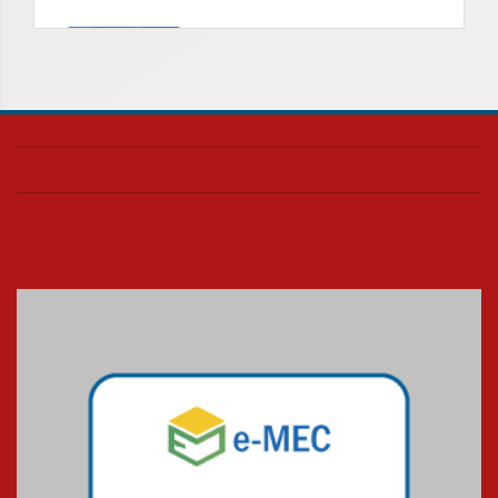
Universidade Mackenzie
realizará nova edição da Feira
EducationUSA
05.08.2026
Seminário discute desafios
das novas tecnologias em
sistemas solares residenciais
04.08.2026
Mackenzie recepciona os
calouros do segundo semestre
de 2026
04.08.2026
Como o Colégio Mackenzie
Brasília prepara seus
estudantes para o PAS antes