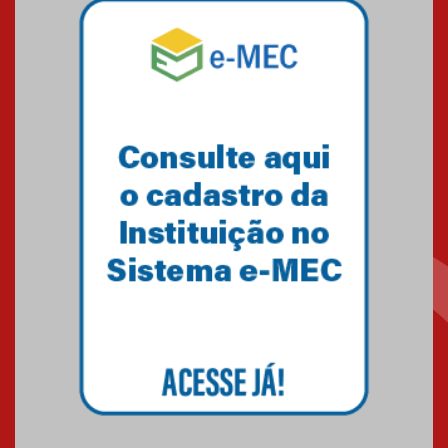
Professora do Mackenzie é
finalista do Prêmio Jabuti com
obra sobre ética e arquitetura
contemporânea
04.08.2026
Semana Internacional
Mackenzie promove parcerias
internacionais
03.08.2026
Oncologista do HUEM ressalta
importância da prevenção e
diagnóstico precoce do câncer
de pulmão
03.08.2026