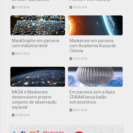
01/03/2019
12/02/2019
MackGraphe em parceria
Mackenzie em parceria
com indústria têxtil
com Academia Russa de
Ciência
08/02/2019
21/01/2019
NASA e Mackenzie
Em parceira com a Nasa
desenvolvem projeto
CRAAM lança balão
conjunto de observação
estratosférico
espacial
28/01/2016
23/08/2018