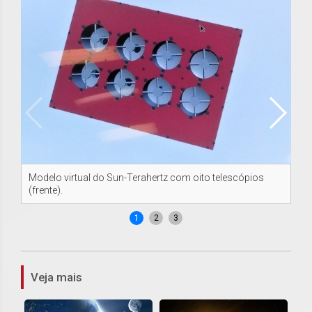
Modelo virtual do Sun-Terahertz com oito telescópios
Mo
(frente).
(la
1
2
3
Veja mais