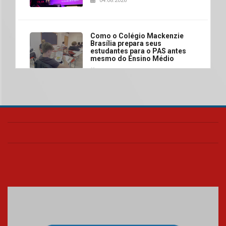
04.08.2026
Como o Colégio Mackenzie
Brasília prepara seus
estudantes para o PAS antes
mesmo do Ensino Médio
04.08.2026
Como os pais podem investir
na educação dos filhos além da
escola
04.08.2026
XIII Fórum de Aprendizagem
Transformadora reúne
docentes para debater
inovação e desafios da
educação superior
04.08.2026