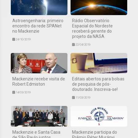
Astroengenharia: primeiro
Rádio Observatório
encontro da rede SPANet
Espacial do Nordeste
no Mackenzie
receberá gerente do
projeto da NASA
24/10/2019
22/04/2019
Mackenzie recebe visita de
Editais abertos para bolsas
Robert Edmiston
de pesquisa de pós-
doutorado. Inscreva-se!
14/03/2019
11/03/2019
Mackenzie e Santa Casa
Mackenzie participa do
de São Paulo juntos
Prêmio Péter Murányi