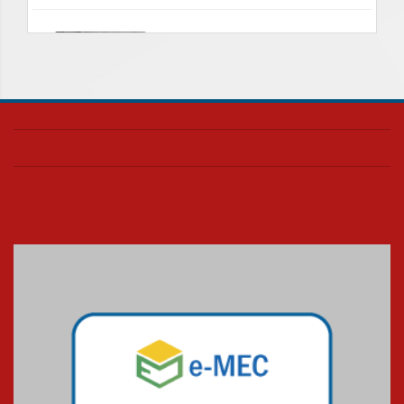
Nova apresentação do Centro
de Música Brasileira
homenageia artista brasileira
05.08.2026
Universidade Mackenzie
realizará nova edição da Feira
EducationUSA
05.08.2026
Seminário discute desafios
das novas tecnologias em
sistemas solares residenciais
04.08.2026
Mackenzie recepciona os
calouros do segundo semestre
de 2026