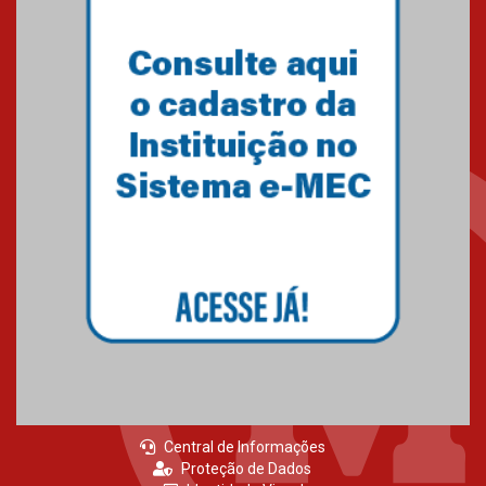
04.08.2026
Como o Colégio Mackenzie
Brasília prepara seus
estudantes para o PAS antes
mesmo do Ensino Médio
04.08.2026
Como os pais podem investir
na educação dos filhos além da
escola
04.08.2026
Central de Informações
Proteção de Dados