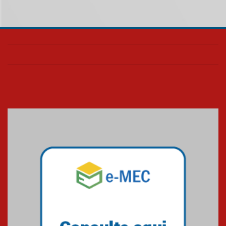
realizará nova edição da Feira
EducationUSA
05.08.2026
Seminário discute desafios
das novas tecnologias em
sistemas solares residenciais
04.08.2026
Mackenzie recepciona os
calouros do segundo semestre
de 2026
04.08.2026
Como o Colégio Mackenzie
Brasília prepara seus
estudantes para o PAS antes
mesmo do Ensino Médio
04.08.2026