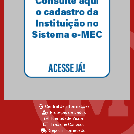
Como os pais podem investir
na educação dos filhos além da
escola
04.08.2026
XIII Fórum de Aprendizagem
Transformadora reúne
docentes para debater
inovação e desafios da
educação superior
04.08.2026
Central de Informações
Proteção de Dados
Identidade Visual
Trabalhe Conosco
Seja um Fornecedor