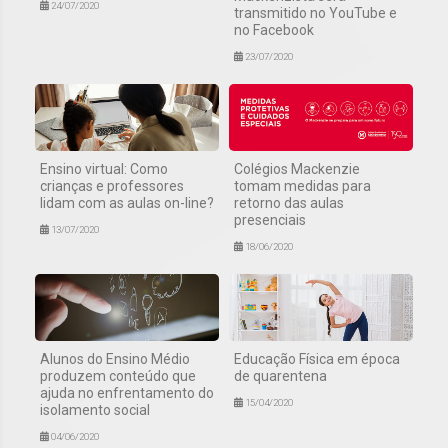
24/07/2020
transmitido no YouTube e
no Facebook
23/07/2020
Ensino virtual: Como
Colégios Mackenzie
crianças e professores
tomam medidas para
lidam com as aulas on-line?
retorno das aulas
presenciais
13/07/2020
18/06/2020
Alunos do Ensino Médio
Educação Física em época
produzem conteúdo que
de quarentena
ajuda no enfrentamento do
15/04/2020
isolamento social
04/06/2020