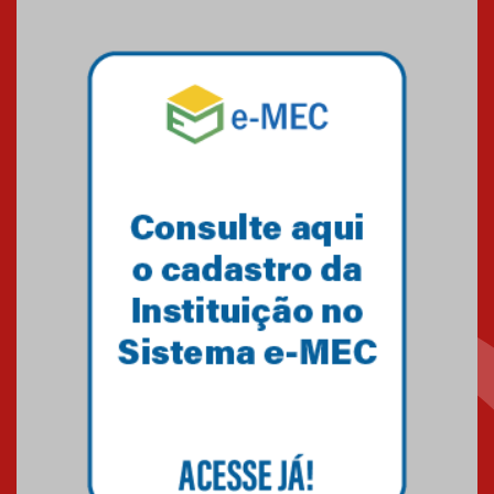
das novas tecnologias em
sistemas solares residenciais
04.08.2026
Mackenzie recepciona os
calouros do segundo semestre
de 2026
04.08.2026
Como o Colégio Mackenzie
Brasília prepara seus
estudantes para o PAS antes
mesmo do Ensino Médio
04.08.2026
Como os pais podem investir
na educação dos filhos além da
escola
04.08.2026