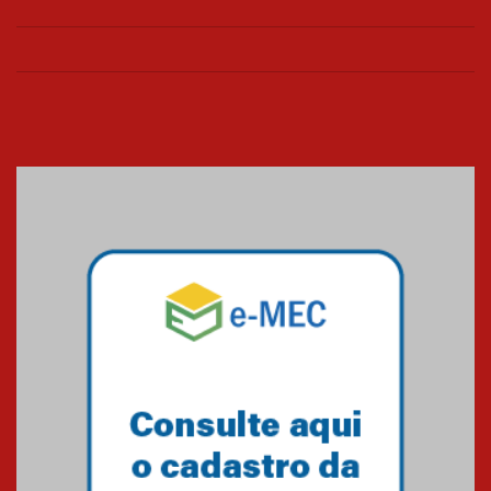
Universidade Mackenzie
realizará nova edição da Feira
EducationUSA
05.08.2026
Seminário discute desafios
das novas tecnologias em
sistemas solares residenciais
04.08.2026
Mackenzie recepciona os
calouros do segundo semestre
de 2026
04.08.2026
Como o Colégio Mackenzie
Brasília prepara seus