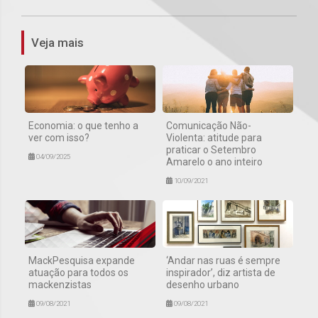
Veja mais
Economia: o que tenho a
Comunicação Não-
ver com isso?
Violenta: atitude para
praticar o Setembro
04/09/2025
Amarelo o ano inteiro
10/09/2021
MackPesquisa expande
‘Andar nas ruas é sempre
atuação para todos os
inspirador’, diz artista de
mackenzistas
desenho urbano
09/08/2021
09/08/2021