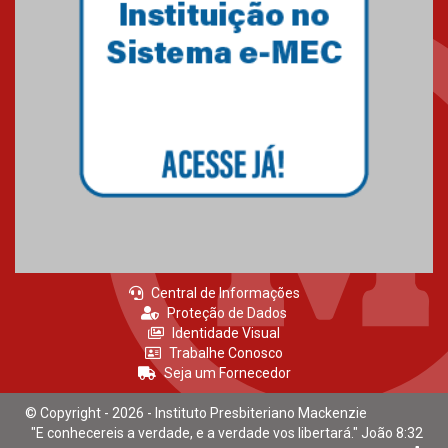
estudantes para o PAS antes
mesmo do Ensino Médio
04.08.2026
Como os pais podem investir
na educação dos filhos além da
escola
04.08.2026
Central de Informações
Proteção de Dados
Identidade Visual
Trabalhe Conosco
Seja um Fornecedor
© Copyright - 2026 - Instituto Presbiteriano Mackenzie
"E conhecereis a verdade, e a verdade vos libertará." João 8:32