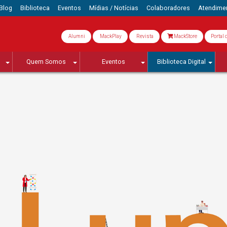
Blog
Biblioteca
Eventos
Mídias / Notícias
Colaboradores
Atendime
Alumni
MackPlay
Revista
MackStore
Portal 
Quem Somos
Eventos
Biblioteca Digital