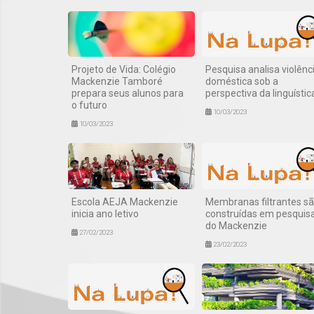
Projeto de Vida: Colégio
Pesquisa analisa violênc
Mackenzie Tamboré
doméstica sob a
prepara seus alunos para
perspectiva da linguístic
o futuro
10/03/2023
10/03/2023
Escola AEJA Mackenzie
Membranas filtrantes s
inicia ano letivo
construídas em pesquis
do Mackenzie
27/02/2023
23/02/2023