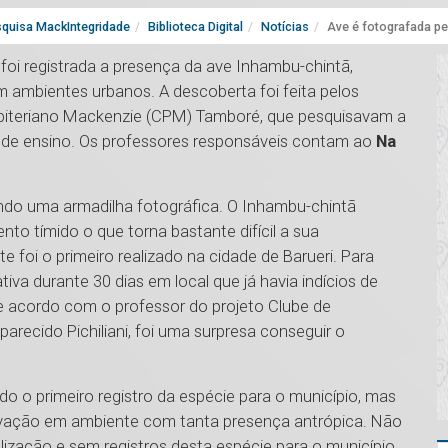
quisa MackIntegridade
Biblioteca Digital
Notícias
Ave é fotografada pel
, foi registrada a presença da ave Inhambu-chintã,
m ambientes urbanos. A descoberta foi feita pelos
esbiteriano Mackenzie (CPM) Tamboré, que pesquisavam a
o de ensino. Os professores responsáveis contam ao
Na
izando uma armadilha fotográfica. O Inhambu-chintã
o tímido o que torna bastante difícil a sua
te foi o primeiro realizado na cidade de Barueri. Para
ativa durante 30 dias em local que já havia indícios de
de acordo com o professor do projeto Clube de
arecido Pichiliani, foi uma surpresa conseguir o
do o primeiro registro da espécie para o município, mas
servação em ambiente com tanta presença antrópica. Não
alização e sem registros desta espécie para o município