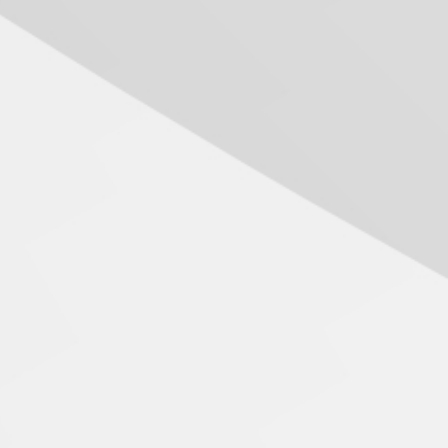
Seminário discute desafios
das novas tecnologias em
sistemas solares
residenciais
04.08.2026
Mackenzie recepciona os
calouros do segundo
semestre de 2026
04.08.2026
Como o Colégio Mackenzie
Brasília prepara seus
estudantes para o PAS antes
mesmo do Ensino Médio
dilha fotográfica usada para realizar o registro inédito.
04.08.2026