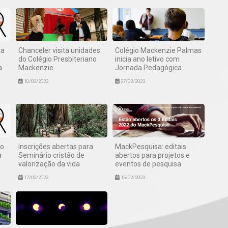
ia
Chanceler visita unidades
Colégio Mackenzie Palmas
do Colégio Presbiteriano
inicia ano letivo com
a
Mackenzie
Jornada Pedagógica
10/03/2023
27/02/2023
ão
Inscrições abertas para
MackPesquisa: editais
a
Seminário cristão de
abertos para projetos e
valorização da vida
eventos de pesquisa
17/02/2023
15/02/2023