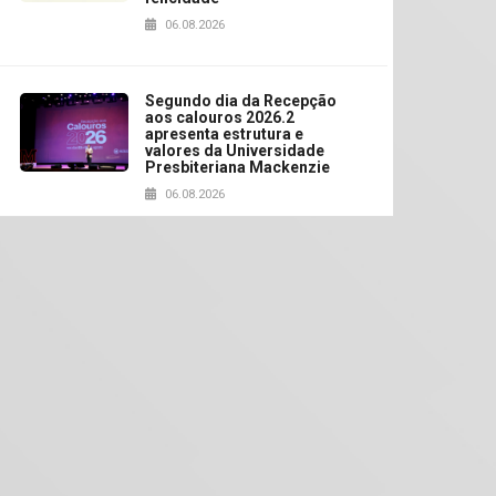
06.08.2026
Segundo dia da Recepção
aos calouros 2026.2
apresenta estrutura e
valores da Universidade
Presbiteriana Mackenzie
06.08.2026
Nova apresentação do
Centro de Música Brasileira
homenageia artista
brasileira
05.08.2026
Universidade Mackenzie
realizará nova edição da
Feira EducationUSA
05.08.2026