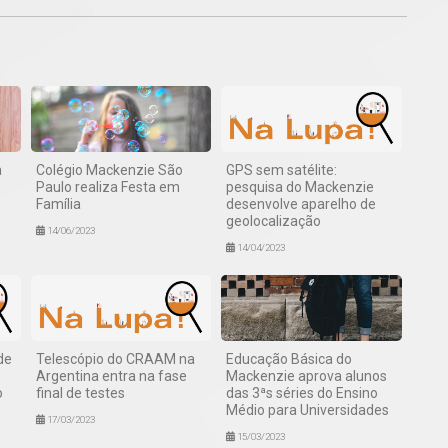
a
Colégio Mackenzie São
GPS sem satélite:
Paulo realiza Festa em
pesquisa do Mackenzie
Família
desenvolve aparelho de
geolocalização
14/06/2023
14/04/2023
de
Telescópio do CRAAM na
Educação Básica do
Argentina entra na fase
Mackenzie aprova alunos
o
final de testes
das 3ªs séries do Ensino
Médio para Universidades
17/03/2023
15/03/2023