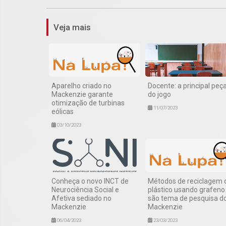
Veja mais
Aparelho criado no
Docente: a principal peç
Mackenzie garante
do jogo
otimização de turbinas
11/07/2023
eólicas
03/10/2023
Conheça o novo INCT de
Métodos de reciclagem 
Neurociência Social e
plástico usando grafeno
Afetiva sediado no
são tema de pesquisa d
Mackenzie
Mackenzie
06/04/2023
23/03/2023