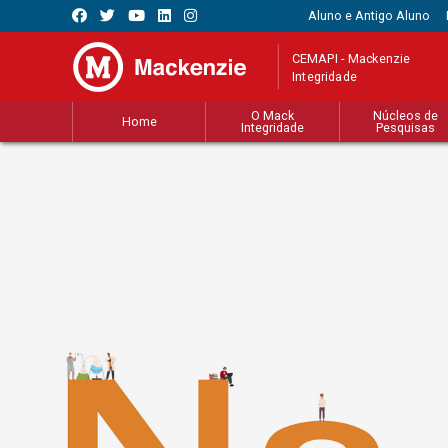
Aluno e Antigo Aluno
CEMAPI - Mackenzie
Integridade
O Mack
Núcleos de
Home
Integridade
Pesquisas