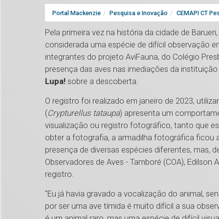
Portal Mackenzie
Pesquisa e Inovação
CEMAPI CT Pes
Pela primeira vez na história da cidade de Barueri
considerada uma espécie de difícil observação e
integrantes do projeto AviFauna, do Colégio Pr
presença das aves nas imediações da instituiçã
Lupa!
sobre a descoberta.
O registro foi realizado em janeiro de 2023, util
(
Crypturellus tataupa
) apresenta um comportament
visualização ou registro fotográfico, tanto que es
obter a fotografia, a armadilha fotográfica ficou 
presença de diversas espécies diferentes, mas, 
Observadores de Aves - Tamboré (COA), Edilson Ap
registro.
“Eu já havia gravado a vocalização do animal, sen
por ser uma ave tímida é muito difícil a sua ob
é um animal raro, mas uma espécie de difícil visu