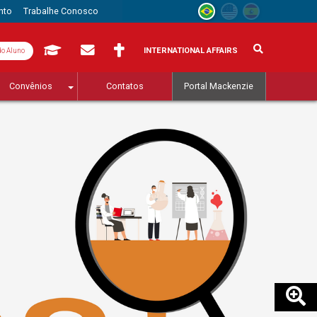
nto
Trabalhe Conosco
INTERNATIONAL AFFAIRS
do Aluno
Convênios
Contatos
Portal Mackenzie