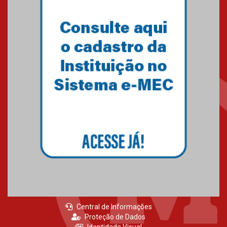
04.08.2026
Como o Colégio Mackenzie
Brasília prepara seus
estudantes para o PAS antes
mesmo do Ensino Médio
04.08.2026
Como os pais podem investir
na educação dos filhos além da
escola
04.08.2026
Central de Informações
Proteção de Dados