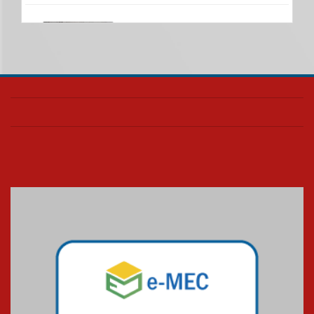
Nova apresentação do Centro
de Música Brasileira
homenageia artista brasileira
05.08.2026
Universidade Mackenzie
realizará nova edição da Feira
EducationUSA
05.08.2026
Seminário discute desafios
das novas tecnologias em
sistemas solares residenciais
04.08.2026
Mackenzie recepciona os
calouros do segundo semestre
de 2026