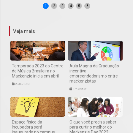
1
2
3
4
5
6
Veja mais
Temporada 2023 do Centro
Aula Magna da Graduação
de Música Brasileira no
incentiva
Mackenzie inicia em abril
empreendedorismo entre
mackenzistas
20/03/2023
17/03/2023
Espaço físico da
O que você precisa saber
Incubadora será
para curtir o melhor do
inaugurado no campus
Mackenzie Day 2022