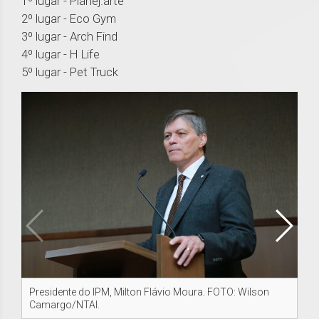
1º lugar - Planej.arte
2º lugar - Eco Gym
3º lugar - Arch Find
4º lugar - H Life
5º lugar - Pet Truck
Presidente do IPM, Milton Flávio Moura. FOTO: Wilson
Ch
Camargo/NTAI.
FO